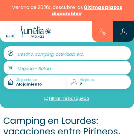
Verano de 2026: ¡descubre las
últimas plazas
disponibles
!
MENÚ
Destino, camping, actividad, etc.
Llegada - Salida
Alojamiento
Viajeros
Filtrar mi búsqueda
Camping en Lourdes:
vacaciones entre Pirineos,