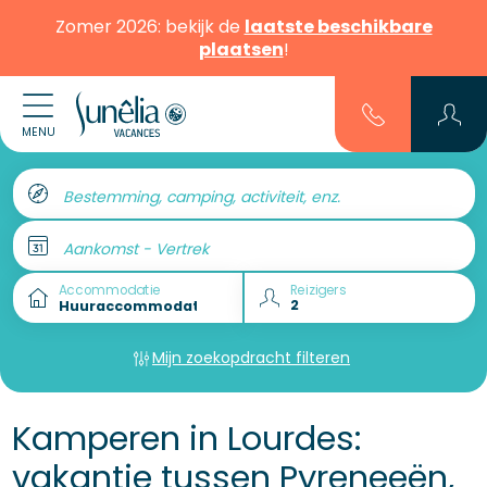
Zomer 2026: bekijk de
laatste beschikbare
plaatsen
!
MENU
Bestemming, camping, activiteit, enz.
Aankomst - Vertrek
Accommodatie
Reizigers
Mijn zoekopdracht filteren
Kamperen in Lourdes:
vakantie tussen Pyreneeën,