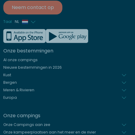
Neem contact op
Taal
NL
Frans
Engels
Onze bestemmingen
Duits
Al onze campings
Italiaans
Nieuwe bestemmingen in 2026
Spaans
Kust
Bergen
Meren & Rivieren
Europa
Onze campings
Onze Campings aan zee
Onze kampeerplaatsen aan het meer en de rivier