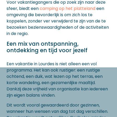
Voor vakantiegangers die op zoek zijn naar deze
sfeer, biedt een
camping op het platteland
een
omgeving die bevorderlijk is om zich los te
koppelen, zonder ver verwijderd te zijn van de te
bezoeken bezienswaardigheden of de activiteiten
in de regio.
Een mix van ontspanning,
ontdekking en tijd voor jezelf
Een vakantie in Lourdes is niet alleen een vol
programma. Het kan ook rustiger: een rustige
ochtend, een duik, wat lezen op het terras, een
korte wandeling, een gezamenlijke maaltijd.
Dankzij deze vrijheid van organisatie kan iedereen
zijn eigen balans vinden.
Dit wordt vooral gewaardeerd door gezinnen,
wanneer hun wensen van dag tot dag verschillen.