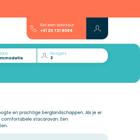
Bel een adviseur
+31 20 721 9084
atie
Reizigers
oogte en prachtige berglandschappen. Als je er
n comfortabele stacaravan. Een
ten.