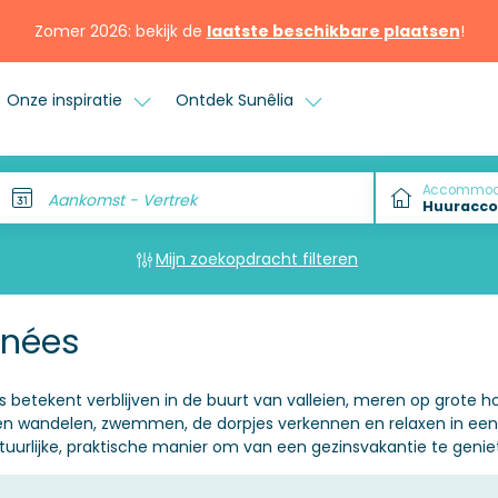
Zomer 2026: bekijk de
laatste beschikbare plaatsen
!
Onze inspiratie
Ontdek Sunêlia
Accommod
Aankomst - Vertrek
Mijn zoekopdracht filteren
énées
betekent verblijven in de buurt van valleien, meren op grote h
ssen wandelen, zwemmen, de dorpjes verkennen en relaxen in ee
tuurlijke, praktische manier om van een gezinsvakantie te genie