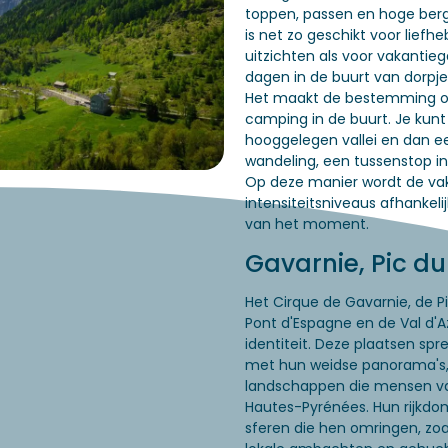
toppen, passen en hoge bergl
is net zo geschikt voor lief
uitzichten als voor vakantie
dagen in de buurt van dorpj
Het maakt de bestemming oo
camping in de buurt. Je kunt
hooggelegen vallei en dan e
wandeling, een tussenstop i
Op deze manier wordt de vaka
intensiteitsniveaus afhankel
van het moment.
Gavarnie, Pic du
Het Cirque de Gavarnie, de P
Pont d'Espagne en de Val d'
identiteit. Deze plaatsen sp
met hun weidse panorama's,
landschappen die mensen va
Hautes-Pyrénées. Hun rijkdo
sferen die hen omringen, zo