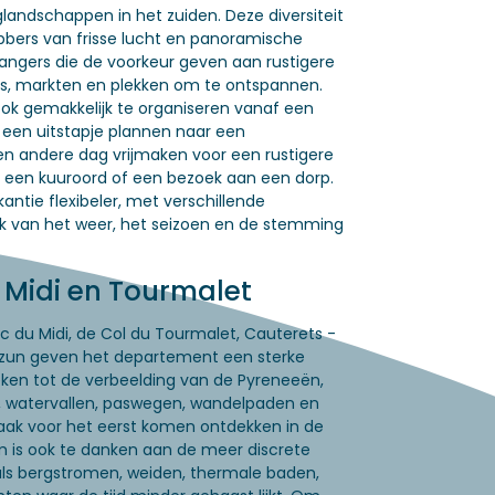
andschappen in het zuiden. Deze diversiteit
hebbers van frisse lucht en panoramische
gangers die de voorkeur geven aan rustigere
es, markten en plekken om te ontspannen.
k gemakkelijk te organiseren vanaf een
 een uitstapje plannen naar een
en andere dag vrijmaken voor een rustigere
n een kuuroord of een bezoek aan een dorp.
ntie flexibeler, met verschillende
ijk van het weer, het seizoen en de stemming
 Midi en Tourmalet
ic du Midi, de Col du Tourmalet, Cauterets -
Azun geven het departement een sterke
reken tot de verbeelding van de Pyreneeën,
 watervallen, paswegen, wandelpaden en
ak voor het eerst komen ontdekken in de
m is ook te danken aan de meer discrete
als bergstromen, weiden, thermale baden,