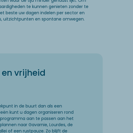
en waar de tijd minder gehaast lijkt. Om
aardigheden te kunnen genieten zonder te
et beste uw dagen indelen per sector en
s, uitzichtpunten en spontane omwegen.
en vrijheid
kpunt in de buurt dan als een
eën kunt u dagen organiseren rond
uw programma aan te passen aan het
 plannen naar Gavarnie, Lourdes, de
ei of een rustpauze. Zo blijft de