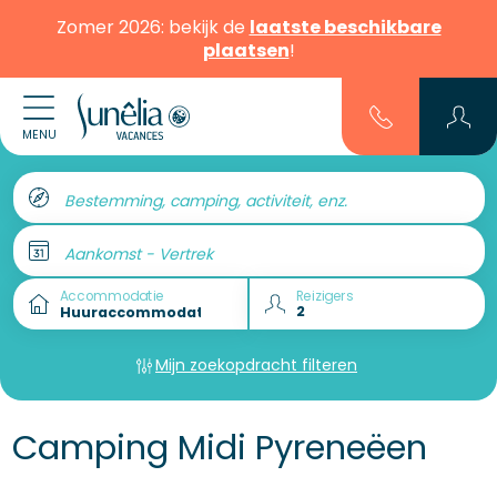
Zomer 2026: bekijk de
laatste beschikbare
plaatsen
!
MENU
Bestemming, camping, activiteit, enz.
Aankomst - Vertrek
Accommodatie
Reizigers
Mijn zoekopdracht filteren
Camping Midi Pyreneëen