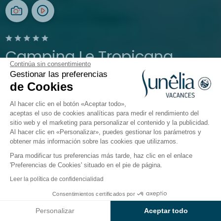
Camping Le Tropicana
Continúa sin consentimiento
Gestionar las preferencias
Saint-Jean-de-Monts, Vendée
de Cookies
Abierto del
11 de abril de 2026
al
13 de septiembre de 2026
Al hacer clic en el botón «Aceptar todo»,
aceptas el uso de cookies analíticas para medir el rendimiento del
sitio web y el marketing para personalizar el contenido y la publicidad.
El camping
Alojamientos
Actividades
En torno a
Al hacer clic en «Personalizar», puedes gestionar los parámetros y
obtener más información sobre las cookies que utilizamos.
Para modificar tus preferencias más tarde, haz clic en el enlace
Alojamientos Sunêlia
'Preferencias de Cookies' situado en el pie de página.
Le Tropicana
Leer la política de confidencialidad
Consentimientos certificados por
Situado en el corazón de 7,5 hectáreas de naturaleza
Consultar precios y disponibilidad
y a 800 metros de la playa des Mouettes, el
camping
Personalizar
Aceptar todo