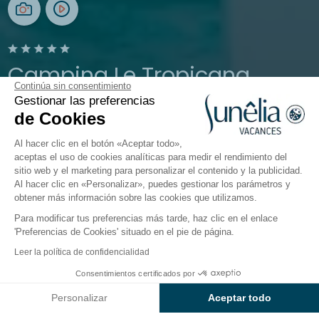
Camping Le Tropicana
Continúa sin consentimiento
Gestionar las preferencias
Saint-Jean-de-Monts, Vendée
de Cookies
Abierto del
11 de abril de 2026
al
13 de septiembre de 2026
Al hacer clic en el botón «Aceptar todo»,
aceptas el uso de cookies analíticas para medir el rendimiento del
sitio web y el marketing para personalizar el contenido y la publicidad.
El camping
Alojamientos
Actividades
En torno a
Al hacer clic en «Personalizar», puedes gestionar los parámetros y
obtener más información sobre las cookies que utilizamos.
Para modificar tus preferencias más tarde, haz clic en el enlace
'Preferencias de Cookies' situado en el pie de página.
Volver
Leer la política de confidencialidad
Alojamiento Confort
Consentimientos certificados por
Reservar
No disponible en estas fechas
del Camping Le Tropicana
Personalizar
Aceptar todo