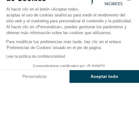
Abierto del
11 de abril de 2026
al
13 de septiembre de 2026
Al hacer clic en el botón «Aceptar todo»,
aceptas el uso de cookies analíticas para medir el rendimiento del
sitio web y el marketing para personalizar el contenido y la publicidad.
El camping
Alojamientos
Actividades
En torno a
Al hacer clic en «Personalizar», puedes gestionar los parámetros y
obtener más información sobre las cookies que utilizamos.
Para modificar tus preferencias más tarde, haz clic en el enlace
'Preferencias de Cookies' situado en el pie de página.
Volver
Leer la política de confidencialidad
DIM - OCIO CONFORT 2
Consentimientos certificados por
Reservar
No disponible en estas fechas
habitaciones - 4 plazas - 25 m²
Personalizar
Aceptar todo
- terraza con sombrilla
Axeptio consent
Plataforma de Gestión de Consentimiento: Personaliza tus Op
desde el Camping Le Tropicana
Nuestra plataforma te permite personalizar y gestionar tus ajus
ALOJAMIENTO
1 / 9