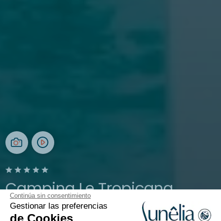
Camping Le Tropicana
Continúa sin consentimiento
Gestionar las preferencias
Saint-Jean-de-Monts, Vendée
de Cookies