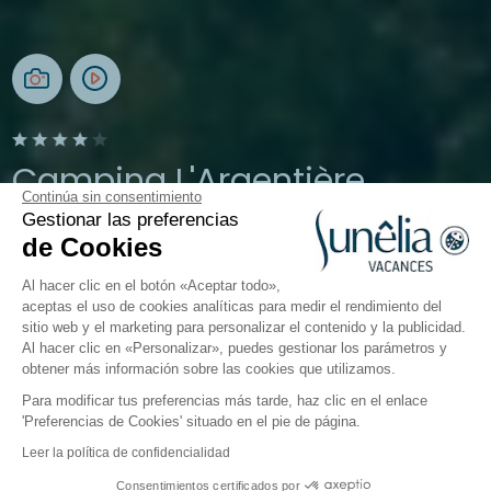
Camping L'Argentière
Continúa sin consentimiento
Gestionar las preferencias
Cogolin, Golfo de Saint-Tropez
de Cookies
Abierto del
1 de abril de 2026
al
27 de septiembre de 2026
Al hacer clic en el botón «Aceptar todo»,
aceptas el uso de cookies analíticas para medir el rendimiento del
sitio web y el marketing para personalizar el contenido y la publicidad.
El camping
Alojamientos
Actividades
Cerca del
Al hacer clic en «Personalizar», puedes gestionar los parámetros y
obtener más información sobre las cookies que utilizamos.
Para modificar tus preferencias más tarde, haz clic en el enlace
'Preferencias de Cookies' situado en el pie de página.
Volver
Leer la política de confidencialidad
Alojamiento Sunêlia Prestige
Consentimientos certificados por