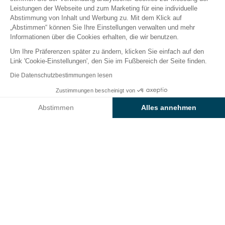
Leistungen der Webseite und zum Marketing für eine individuelle
Abstimmung von Inhalt und Werbung zu. Mit dem Klick auf
Der Campingplatz
Unterkünfte
Freizeitangebot
„Abstimmen“ können Sie Ihre Einstellungen verwalten und mehr
Informationen über die Cookies erhalten, die wir benutzen.
Um Ihre Präferenzen später zu ändern, klicken Sie einfach auf den
Link 'Cookie-Einstellungen', den Sie im Fußbereich der Seite finden.
Zurück
Die Datenschutzbestimmungen lesen
Unterkunft Sunêlia Prestige
Zustimmungen bescheinigt von
Buchen Sie
An diesen Tagen nicht verfügbar
des Camping L'Argentière
Abstimmen
Alles annehmen
Axeptio consent
Einwilligungsmanagementplattform: Passen Sie Ihre Optionen 
Unsere Plattform ermöglicht es Ihnen, Ihre Datenschutzeinstell
VERMIETUNG
1 / 8