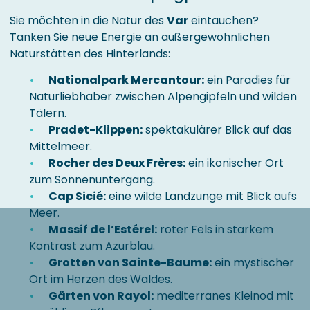
Sie möchten in die Natur des
Var
eintauchen?
Tanken Sie neue Energie an außergewöhnlichen
Naturstätten des Hinterlands:
Nationalpark Mercantour:
ein Paradies für
Naturliebhaber zwischen Alpengipfeln und wilden
Tälern.
Pradet-Klippen:
spektakulärer Blick auf das
Mittelmeer.
Rocher des Deux Frères:
ein ikonischer Ort
zum Sonnenuntergang.
Cap Sicié:
eine wilde Landzunge mit Blick aufs
Meer.
Massif de l’Estérel:
roter Fels in starkem
Kontrast zum Azurblau.
Grotten von Sainte-Baume:
ein mystischer
Ort im Herzen des Waldes.
Gärten von Rayol:
mediterranes Kleinod mit