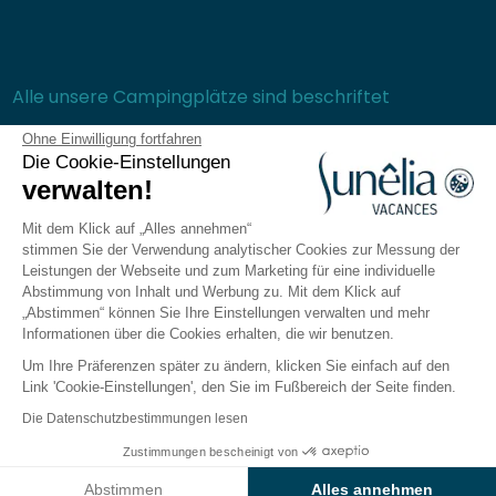
Alle unsere Campingplätze sind beschriftet
Ohne Einwilligung fortfahren
Die Cookie-Einstellungen
Sichere Bezahlung
verwalten!
Mit dem Klick auf „Alles annehmen“
stimmen Sie der Verwendung analytischer Cookies zur Messung der
Leistungen der Webseite und zum Marketing für eine individuelle
Abstimmung von Inhalt und Werbung zu. Mit dem Klick auf
Häufig gestellte Fragen
„Abstimmen“ können Sie Ihre Einstellungen verwalten und mehr
Allgemeine Verkaufsbedingungen
Informationen über die Cookies erhalten, die wir benutzen.
Datenschutzrichtlinie
Um Ihre Präferenzen später zu ändern, klicken Sie einfach auf den
Rechtliche Hinweise
Link 'Cookie-Einstellungen', den Sie im Fußbereich der Seite finden.
Seitenverzeichnis
Die Datenschutzbestimmungen lesen
Cookie-Einstellungen verwalten
Zustimmungen bescheinigt von
Die Sunêlia-App
Ergebnisse auf der Karte anzeigen
Abstimmen
Alles annehmen