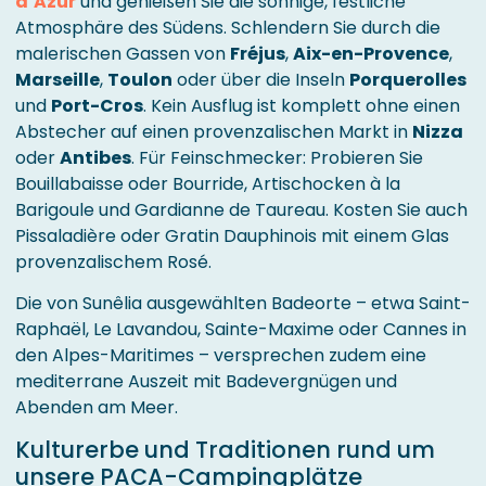
d’Azur
und genießen Sie die sonnige, festliche
Atmosphäre des Südens. Schlendern Sie durch die
malerischen Gassen von
Fréjus
,
Aix-en-Provence
,
Marseille
,
Toulon
oder über die Inseln
Porquerolles
und
Port-Cros
. Kein Ausflug ist komplett ohne einen
Abstecher auf einen provenzalischen Markt in
Nizza
oder
Antibes
. Für Feinschmecker: Probieren Sie
Bouillabaisse oder Bourride, Artischocken à la
Barigoule und Gardianne de Taureau. Kosten Sie auch
Pissaladière oder Gratin Dauphinois mit einem Glas
provenzalischem Rosé.
Die von Sunêlia ausgewählten Badeorte – etwa Saint-
Raphaël, Le Lavandou, Sainte-Maxime oder Cannes in
den Alpes-Maritimes – versprechen zudem eine
mediterrane Auszeit mit Badevergnügen und
Abenden am Meer.
Kulturerbe und Traditionen rund um
unsere PACA-Campingplätze