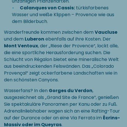
unzähligen Pflanzenarten.
Calanques von Cassis:
türkisfarbenes
Wasser und weiße Klippen – Provence wie aus
dem Bilderbuch.
Wanderfreunde kommen zwischen dem
Vaucluse
und dem
Luberon
ebenfalls auf ihre Kosten. Der
Mont Ventoux
, der „Riese der Provence“, lockt alle,
die eine sportliche Herausforderung suchen. Die
Schlucht von Régalon bietet eine mineralische Welt
aus beeindruckenden Felswänden. Das „Colorado
Provençal“ zeigt ockerfarbene Landschaften wie in
den schönsten Canyons.
Wasserfans? In den
Gorges du Verdon
,
ausgezeichnet als „Grand Site de France“, genießen
Sie spektakuläre Panoramen per Kanu oder zu Fuß.
Adrenalinliebhaber wagen sich an eine Rafting-Tour
auf der Durance oder an eine Via Ferrata im
Écrins-
Massiv oder im Queyras
.