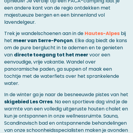
opnieuw! Je verblijf op een PACA-camping laat je
een andere kant van de regio ontdekken met
majestueuze bergen en een binnenland vol
lavendelgeur.
Trek je wandelschoenen aan in de
Hautes-Alpes
bij
het
meer van Serre-Ponçon
. Elke dag biedt de kans
om de pure berglucht in te ademen en te genieten
van
directe toegang tot het meer
voor een
eenvoudige, vrije vakantie. Wandel over
panoramische paden, ga suppen of maak een
tochtje met de waterfiets over het sprankelende
water.
In de winter ga je naar de besneeuwde pistes van het
skigebied Les Orres
. Na een sportieve dag vind je de
warmte van een volledig uitgeruste houten chalet en
kun je ontspannen in onze wellnessruimte. Sauna,
Scandinavisch bad en ontspannende behandelingen
van onze schoonheidsspecialisten maken je avonden