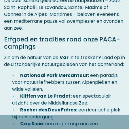
De door Sunêlia geselecteerde badplaatsen – zoals
Saint-Raphaël, Le Lavandou, Sainte-Maxime of
Cannes in de Alpes-Maritimes – beloven eveneens
een mediterrane pauze vol zwemplezier en avonden
aan zee.
Erfgoed en tradities rond onze PACA-
campings
Zin om de natuur van de
Var
in te trekken? Laad op in
de uitzonderlijke natuurgebieden van het achterland:
Nationaal Park Mercantour:
een paradijs
voor natuurliefhebbers tussen Alpenpieken en
wilde valleien.
Kliffen van Le Pradet:
een spectaculair
uitzicht over de Middellandse Zee.
Rocher des Deux Frères:
een iconische plek
bij zonsondergang.
Cap Sicié:
een ruige kaap aan zee.