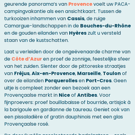
geurende panorama’s van
Provence
voelt uw PACA-
campingvakantie als een ansichtkaart. Tussen de
turkooizen inhammen van
Cassis
, de ruige
Camargue-landschappen in de
Bouches-du-Rhône
en de gouden eilanden van
Hyères
zult u versteld
staan van de kustschatten.
Laat u verleiden door de ongeëvenaarde charme van
de
Côte d’Azur
en proef de zonnige, feestelijke sfeer
van het zuiden. Slenter door de pittoreske straatjes
van
Fréjus
,
Aix-en-Provence
,
Marseille
,
Toulon
of
over de eilanden
Porquerolles
en
Port-Cros
. Geen
uitje is compleet zonder een bezoek aan een
Provençaalse markt in
Nice
of
Antibes
. Voor
fijnproevers: proef bouillabaisse of bourride, artisjok à
la barigoule en gardianne de taureau. Geniet ook van
een pissaladière of gratin dauphinois met een glas
Provençaalse rosé.