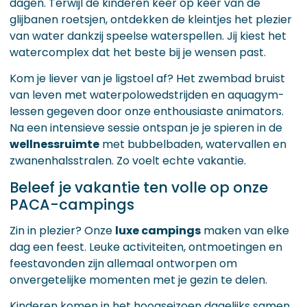
dagen. Terwijl de kinderen keer op keer van de
glijbanen roetsjen, ontdekken de kleintjes het plezier
van water dankzij speelse waterspellen. Jij kiest het
watercomplex dat het beste bij je wensen past.
Kom je liever van je ligstoel af? Het zwembad bruist
van leven met waterpolowedstrijden en aquagym-
lessen gegeven door onze enthousiaste animators.
Na een intensieve sessie ontspan je je spieren in de
wellnessruimte
met bubbelbaden, watervallen en
zwanenhalsstralen. Zo voelt echte vakantie.
Beleef je vakantie ten volle op onze
PACA-campings
Zin in plezier? Onze
luxe campings
maken van elke
dag een feest. Leuke activiteiten, ontmoetingen en
feestavonden zijn allemaal ontworpen om
onvergetelijke momenten met je gezin te delen.
Kinderen komen in het hoogseizoen dagelijks samen