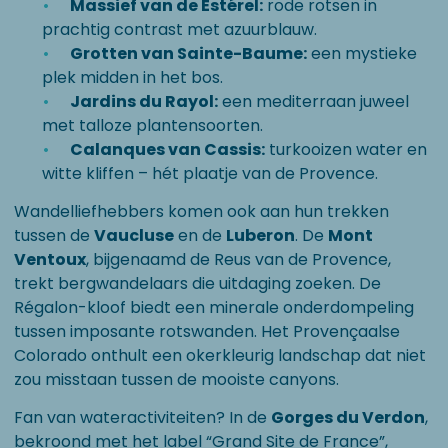
Massief van de Estérel:
rode rotsen in
prachtig contrast met azuurblauw.
Grotten van Sainte-Baume:
een mystieke
plek midden in het bos.
Jardins du Rayol:
een mediterraan juweel
met talloze plantensoorten.
Calanques van Cassis:
turkooizen water en
witte kliffen – hét plaatje van de Provence.
Wandelliefhebbers komen ook aan hun trekken
tussen de
Vaucluse
en de
Luberon
. De
Mont
Ventoux
, bijgenaamd de Reus van de Provence,
trekt bergwandelaars die uitdaging zoeken. De
Régalon-kloof biedt een minerale onderdompeling
tussen imposante rotswanden. Het Provençaalse
Colorado onthult een okerkleurig landschap dat niet
zou misstaan tussen de mooiste canyons.
Fan van wateractiviteiten? In de
Gorges du Verdon
,
bekroond met het label “Grand Site de France”,