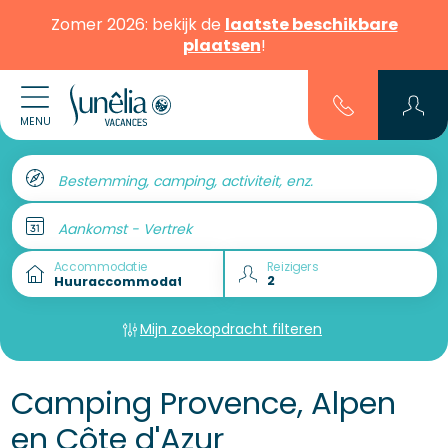
Zomer 2026: bekijk de
laatste beschikbare
plaatsen
!
MENU
Bestemming, camping, activiteit, enz.
Aankomst - Vertrek
Accommodatie
Reizigers
Mijn zoekopdracht filteren
Camping Provence, Alpen
en Côte d'Azur