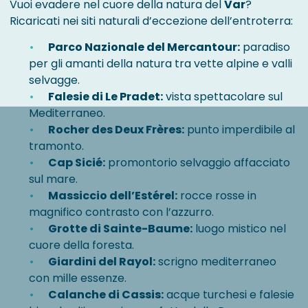
Vuoi evadere nel cuore della natura del
Var
?
Ricaricati nei siti naturali d’eccezione dell’entroterra:
Parco Nazionale del Mercantour:
paradiso
per gli amanti della natura tra vette alpine e valli
selvagge.
Falesie di Le Pradet:
vista spettacolare sul
Mediterraneo.
Rocher des Deux Frères:
punto imperdibile al
tramonto.
Cap Sicié:
promontorio selvaggio affacciato
sul mare.
Massiccio dell’Estérel:
rocce rosse in
magnifico contrasto con l’azzurro.
Grotte di Sainte-Baume:
luogo mistico nel
cuore della foresta.
Giardini del Rayol:
scrigno mediterraneo
con mille essenze.
Calanche di Cassis:
acque turchesi e falesie