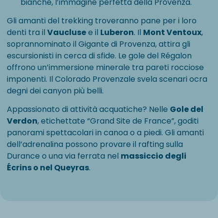
bianche, l’immagine perfetta della Provenza.
Gli amanti del trekking troveranno pane per i loro
denti tra il
Vaucluse
e il
Luberon
. Il
Mont Ventoux
,
soprannominato il Gigante di Provenza, attira gli
escursionisti in cerca di sfide. Le gole del Régalon
offrono un’immersione minerale tra pareti rocciose
imponenti. Il Colorado Provenzale svela scenari ocra
degni dei canyon più belli.
Appassionato di attività acquatiche? Nelle
Gole del
Verdon
, etichettate “Grand Site de France”, goditi
panorami spettacolari in canoa o a piedi. Gli amanti
dell’adrenalina possono provare il rafting sulla
Durance o una via ferrata nel
massiccio degli
Écrins o nel Queyras
.