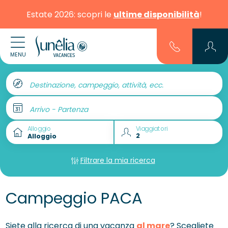
Estate 2026: scopri le
ultime disponibilità
!
MENU
Destinazione, campeggio, attività, ecc.
Arrivo - Partenza
Alloggio
Viaggiatori
Filtrare la mia ricerca
Campeggio PACA
Siete alla ricerca di una vacanza
al mare
? Scegliete