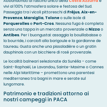
Abbandònati al fascino unico della
Costa Azzurra
e
vivi al 100% l’atmosfera solare e festosa del Sud.
Passeggia tra i vicoli pittoreschi di
Fréjus
,
Aix-en-
Provence
,
Marsiglia
,
Tolone
o sulle isole di
Porquerolles
e
Port-Cros
. Nessuna fuga è completa
senza una tappa in un mercato provenzale a
Nizza
o
Antibes
. Per i buongustai: assaggia la bouillabaisse o
la bourride, i carciofi alla barigoule e la gardianne de
taureau. Gusta anche una pissaladière o un gratin
dauphinois con un bicchiere di rosé provenzale.
Le località balneari selezionate da Sunêlia – come
Saint-Raphaël, Le Lavandou, Sainte-Maxime o Cannes
nelle Alpi Marittime – promettono una parentesi
mediterranea tra bagni in mare e serate sul
lungomare.
Patrimonio e tradizioni attorno ai
nostri campeggi in PACA