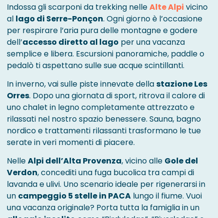
Indossa gli scarponi da trekking nelle
Alte Alpi
vicino
al
lago di Serre-Ponçon
. Ogni giorno è l’occasione
per respirare l’aria pura delle montagne e godere
dell’
accesso diretto al lago
per una vacanza
semplice e libera. Escursioni panoramiche, paddle o
pedalò ti aspettano sulle sue acque scintillanti.
In inverno, vai sulle piste innevate della
stazione Les
Orres
. Dopo una giornata di sport, ritrova il calore di
uno chalet in legno completamente attrezzato e
rilassati nel nostro spazio benessere. Sauna, bagno
nordico e trattamenti rilassanti trasformano le tue
serate in veri momenti di piacere.
Nelle
Alpi dell’Alta Provenza
, vicino alle
Gole del
Verdon
, concediti una fuga bucolica tra campi di
lavanda e ulivi. Uno scenario ideale per rigenerarsi in
un
campeggio 5 stelle in PACA
lungo il fiume. Vuoi
una vacanza originale? Porta tutta la famiglia in un