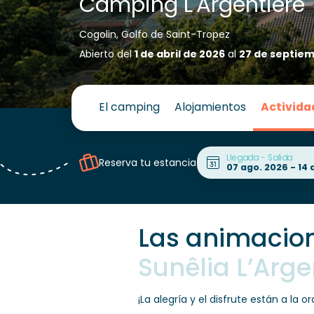
Camping L'Argentière
Cogolin, Golfo de Saint-Tropez
Abierto del
1 de abril de 2026
al
27 de septiem
El camping
Alojamientos
Activida
Llegada - Salida
Reserva tu estancia
Las animacio
Sunêlia L’Arge
¡La alegría y el disfrute están a la o