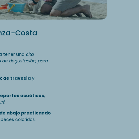
enza-Costa
Aventur
¡Vive emocion
a tener una
cita
Levanta el vu
 de degustación, para
puentes colga
descubrir el i
k de travesía
y
Atesora numer
acuáticas
que
en el Azur Park
eportes acuáticos
,
urf
.
de abajo practicando
 peces coloridos.