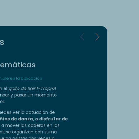
s
temáticas
ble en la aplicación
n el
golfo de Saint-Tropez
!
ansar y pasar un momento
or.
uedes ver la actuación de
ías de danza, o disfrutar de
 a mover las caderas en las
das se organizan con suma
e no asistas dos veces al