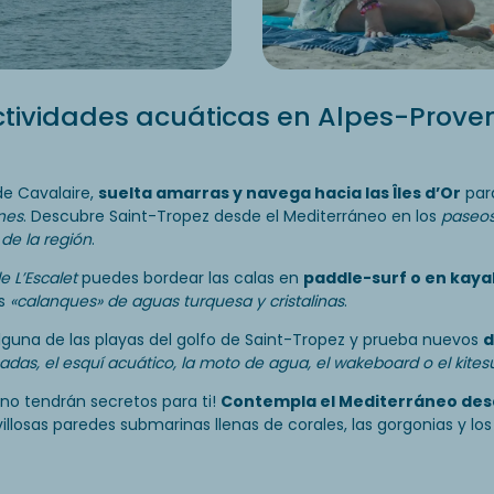
ctividades acuáticas en Alpes-Prov
e Cavalaire,
suelta amarras y navega hacia las Îles d’Or
par
ines
. Descubre Saint-Tropez desde el Mediterráneo en los
paseos
 de la región
.
e L’Escalet
puedes bordear las calas en
paddle-surf o en kaya
as
«calanques» de aguas turquesa y cristalinas
.
lguna de las playas del golfo de Saint-Tropez y prueba nuevos
d
das, el esquí acuático, la moto de agua, el wakeboard o el kites
no tendrán secretos para ti!
Contempla el Mediterráneo des
villosas paredes submarinas llenas de corales, las gorgonias y los