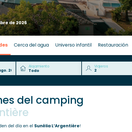
bre de 2026
des
Cerca del agua
Universo infantil
Restauración
Alojamiento
Viajeros
nes del camping
ntière
rden del día en el
Sunêlia L’Argentière
!