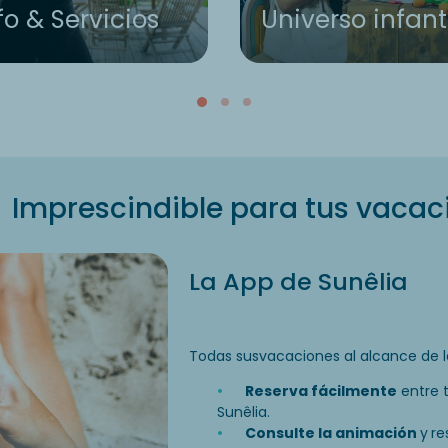
fo & Servicios
Universo infant
Imprescindible para tus vacac
La App de Sunêlia
Todas sus
vacaciones al alcance de 
Reserva fácilmente
entre 
Sunêlia.
Consulte la animación
y
re