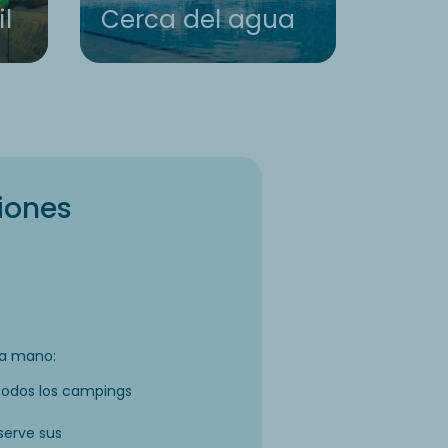
il
Cerca del agua
Rest
iones
la mano:
todos los campings
serve sus