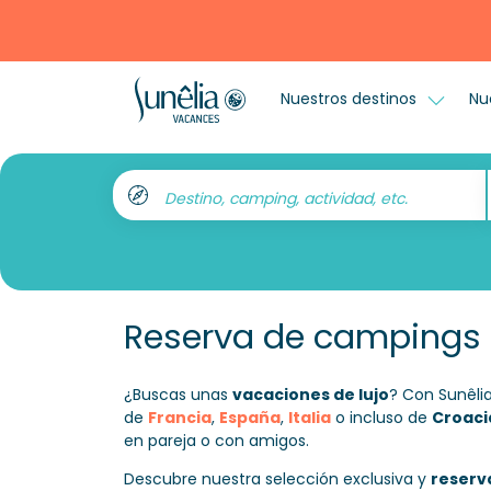
Nuestros destinos
Nu
Destino, camping, actividad, etc.
Reserva de campings 
¿Buscas unas
vacaciones de lujo
? Con Sunêli
de
Francia
,
España
,
Italia
o incluso de
Croaci
en pareja o con amigos.
Descubre nuestra selección exclusiva y
reserv