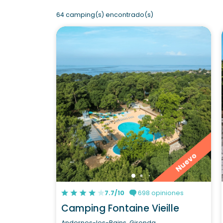
64 camping(s) encontrado(s)
Nuevo
7.7/10
698 opiniones
Camping Fontaine Vieille
Andernos-les-Bains, Gironda