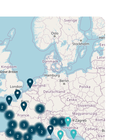
¿Quiere descubrir :
Camping Fontaine Vieille ?
Descubra
2
2
4
3
5
4
3
4
5
2
4
2
9