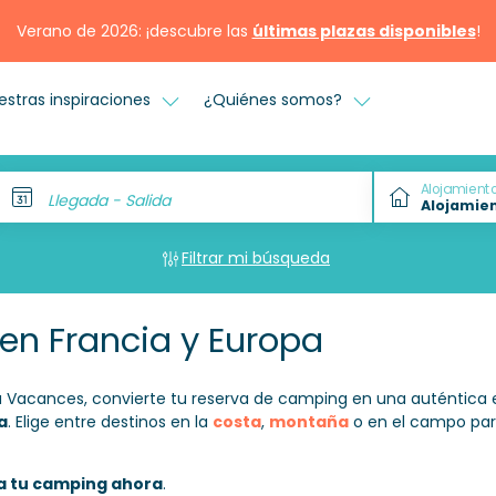
Verano de 2026: ¡descubre las
últimas plazas disponibles
!
estras inspiraciones
¿Quiénes somos?
Alojamient
Llegada - Salida
Filtrar mi búsqueda
en Francia y Europa
a Vacances, convierte tu reserva de camping en una auténtica 
a
. Elige entre destinos en la
costa
,
montaña
o en el campo para
a tu camping ahora
.