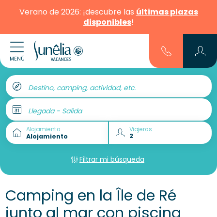
Verano de 2026: ¡descubre las
últimas plazas
disponibles
!
MENÚ
Destino, camping, actividad, etc.
Llegada - Salida
Alojamiento
Viajeros
Filtrar mi búsqueda
Camping en la Île de Ré
junto al mar con piscina