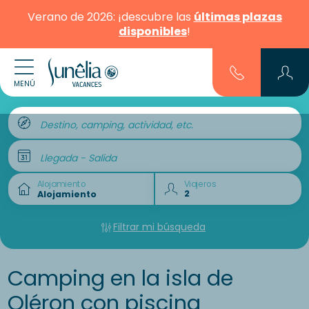
Verano de 2026: ¡descubre las
últimas plazas
disponibles
!
MENÚ
Destino, camping, actividad, etc.
Llegada - Salida
Alojamiento
Viajeros
Filtrar mi búsqueda
Camping en la isla de
Oléron con piscina