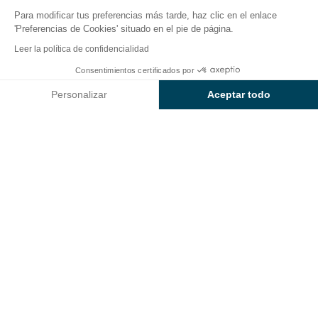
Para modificar tus preferencias más tarde, haz clic en el enlace
'Preferencias de Cookies' situado en el pie de página.
Volver
Leer la política de confidencialidad
Apartment Cà della Quercia,
Consentimientos certificados por
Reservar
No disponible en estas fechas
Tenuta Ca’ del Pioppo
Personalizar
Aceptar todo
Axeptio consent
Plataforma de Gestión de Consentimiento: Personaliza tus Op
Nuestra plataforma te permite personalizar y gestionar tus ajus
ALOJAMIENTO
1 / 8