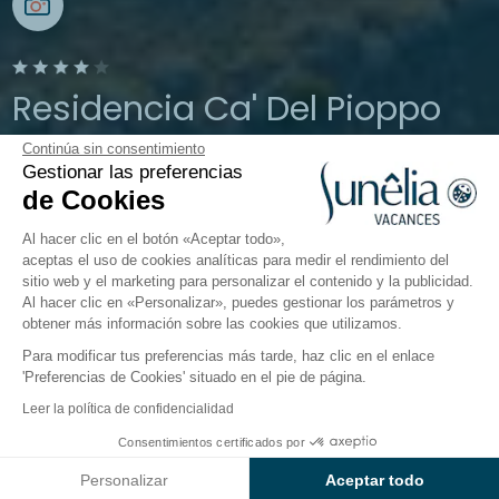
Residencia Ca' Del Pioppo
Continúa sin consentimiento
Cavallino Treporti, Vénétie, Italie
Gestionar las preferencias
Abierto del
9 de marzo de 2026
al
2 de
de Cookies
noviembre de 2026
Al hacer clic en el botón «Aceptar todo»,
aceptas el uso de cookies analíticas para medir el rendimiento del
sitio web y el marketing para personalizar el contenido y la publicidad.
El camping
Alojamientos
Al hacer clic en «Personalizar», puedes gestionar los parámetros y
obtener más información sobre las cookies que utilizamos.
Para modificar tus preferencias más tarde, haz clic en el enlace
'Preferencias de Cookies' situado en el pie de página.
Volver
Leer la política de confidencialidad
Apartment Cà del Tiglio, Tenuta
Consentimientos certificados por
Reservar
No disponible en estas fechas
Ca’ del Pioppo
Personalizar
Aceptar todo