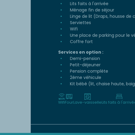
Lits faits à l'arrivée
Ménage fin de séjour
Linge de lit (Draps, housse de c
Serviettes
Wifi
Une place de parking pour le v
Coffre fort
Services en option :
Demi-pension
Petit-déjeuner
Pension complète
2ème véhicule
Kit bébé (lit, chaise haute, bai
Wifi
Four
Lave-vaisselle
Lits faits à l'arriv