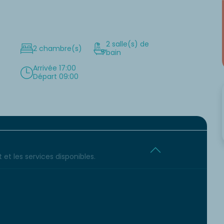
2 salle(s) de
2 chambre(s)
bain
Arrivée 17:00
Départ 09:00
et les services disponibles.