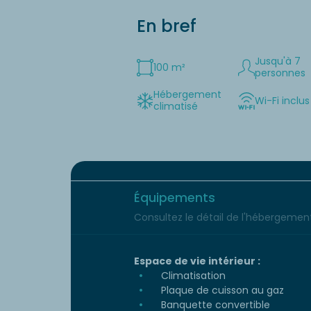
En bref
Jusqu'à 7
100 m²
personnes
Hébergement
Wi-Fi inclus
climatisé
Équipements
Consultez le détail de l'hébergement 
Espace de vie intérieur :
Climatisation
Plaque de cuisson au gaz
Banquette convertible