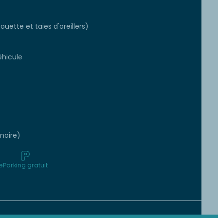
ouette et taies d'oreillers)
éhicule
gnoire)
ée
Parking gratuit