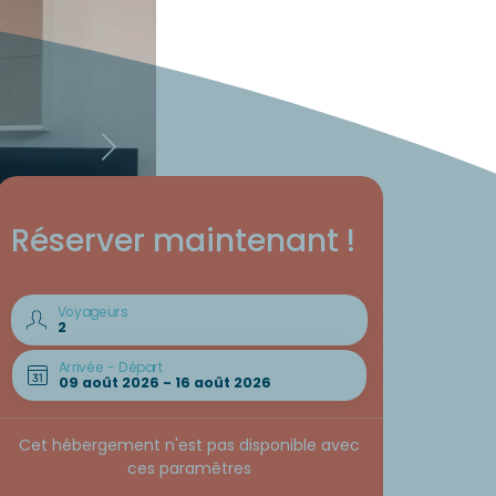
Réserver maintenant !
Voyageurs
Arrivée - Départ
Cet hébergement n'est pas disponible avec
ces paramêtres