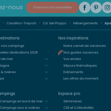
ez-nous
S'inscrire à la newsletter
Cavallino-Treporti
Ca' del Pioppo
Hébergements
Apar
stinations
Nos inspirations
s nos campings
Notre carnet de vacances
elles destinations 2026
Nos guides vacances
d de mer
Vos envies
tagne
Séjours thématiques
 & rivières
Evénements
ope
Les offres du moment
ampings
Espace pro
 Campings en bord de mer
Séminaires
Campings lacs & rivières
CSE et Collectivités