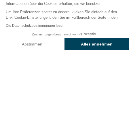
Informationen über die Cookies erhalten, die wir benutzen.
Um Ihre Präferenzen später zu ändern, klicken Sie einfach auf den
Link 'Cookie-Einstellungen', den Sie im Fußbereich der Seite finden.
Zurück
Die Datenschutzbestimmungen lesen
Ferienwohnung Cà della
Zustimmungen bescheinigt von
Buchen Sie
An diesen Tagen nicht verfügbar
Quercia, Tenuta Ca’ del Pioppo
Abstimmen
Alles annehmen
Axeptio consent
Einwilligungsmanagementplattform: Passen Sie Ihre Optionen 
Unsere Plattform ermöglicht es Ihnen, Ihre Datenschutzeinstell
VERMIETUNG
1 / 8