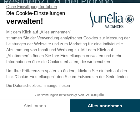
Residenz Ca' del Pioppo
Ohne Einwilligung fortfahren
Die Cookie-Einstellungen
Cavallino Treporti, Venetien, Italien
verwalten!
Öffnen von
9. März 2026
Bis
2.
November 2026
Mit dem Klick auf „Alles annehmen“
stimmen Sie der Verwendung analytischer Cookies zur Messung der
Leistungen der Webseite und zum Marketing für eine individuelle
Abstimmung von Inhalt und Werbung zu. Mit dem Klick auf
Der Campingplatz
Unterkünfte
„Abstimmen“ können Sie Ihre Einstellungen verwalten und mehr
Informationen über die Cookies erhalten, die wir benutzen.
Um Ihre Präferenzen später zu ändern, klicken Sie einfach auf den
Link 'Cookie-Einstellungen', den Sie im Fußbereich der Seite finden.
Zurück
Die Datenschutzbestimmungen lesen
Haus Cà dei Pini, Tenuta Ca’ del
Zustimmungen bescheinigt von
Buchen Sie
An diesen Tagen nicht verfügbar
Pioppo
Abstimmen
Alles annehmen
Axeptio consent
Einwilligungsmanagementplattform: Passen Sie Ihre Optionen 
Unsere Plattform ermöglicht es Ihnen, Ihre Datenschutzeinstell
VERMIETUNG
1 / 7