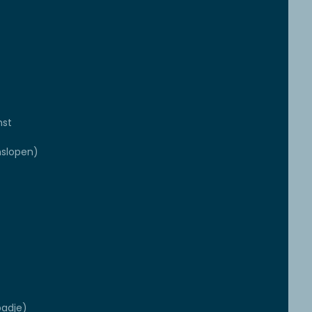
mst
slopen)
badje)