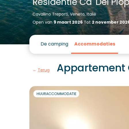
Residentie Ca' Del Pio
Cavallino Treporti, Veneto, Italië
Open van
9 maart 2026
Tot
2 november 202
De camping
Accommodaties
Appartement C
Terug
HUURACCOMMODATIE