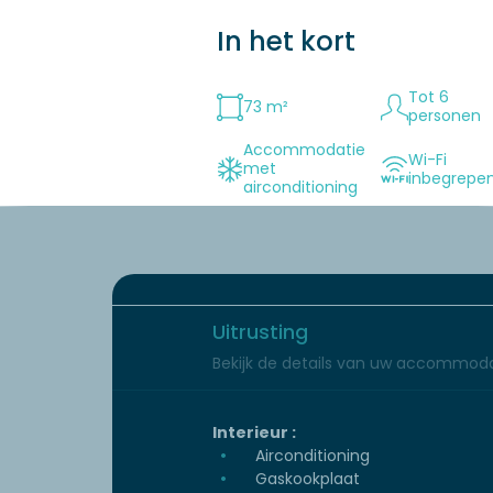
In het kort
Tot 6
73 m²
personen
Accommodatie
Wi-Fi
met
inbegrepe
airconditioning
Uitrusting
Bekijk de details van uw accommoda
Interieur :
Airconditioning
Gaskookplaat