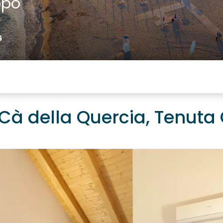
ppo
6
à della Quercia, Tenuta 