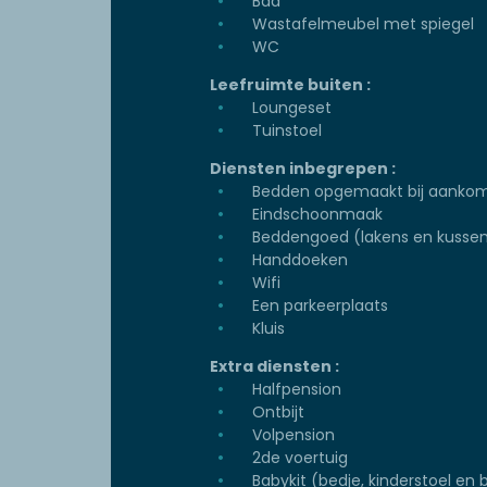
Bad
Wastafelmeubel met spiegel
WC
Leefruimte buiten :
Loungeset
Tuinstoel
Diensten inbegrepen :
Bedden opgemaakt bij aanko
Eindschoonmaak
Beddengoed (lakens en kussen
Handdoeken
Wifi
Een parkeerplaats
Kluis
Extra diensten :
Halfpension
Ontbijt
Volpension
2de voertuig
Babykit (bedje, kinderstoel en 