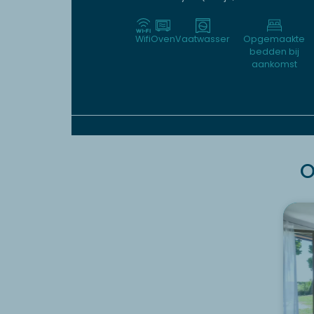
Wifi
Oven
Vaatwasser
Opgemaakte
bedden bij
aankomst
O