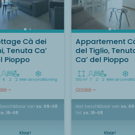
ttage Cà dei
Appartement C
ni, Tenuta Ca’
del Tiglio, Tenut
l Pioppo
Ca’ del Pioppo
²
6
2
2
Met airconditioning
100 m²
7
2
2
Met airconditi
dek
Ontdek
 beschikbaar
van
zo. 09-08
Niet beschikbaar
van
zo. 09
zo. 16-08
tot
zo. 16-08
Klaar!
Klaar!