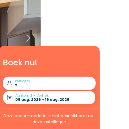
Boek nu!
Reizigers
Aankomst - Vertrek
Deze accommodatie is niet beschikbaar met
deze instellingen