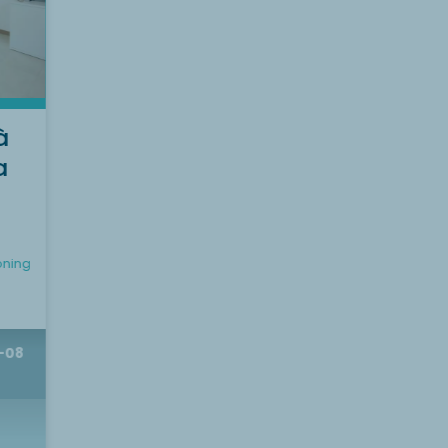
à
a
oning
-08