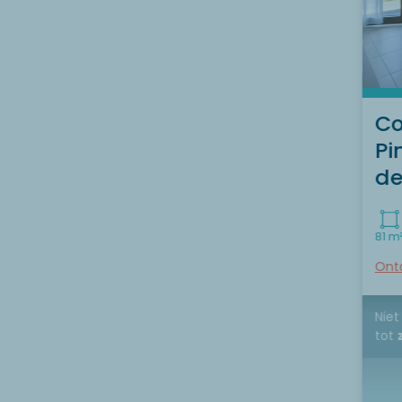
Co
Pi
de
81 m
Ont
Niet
tot