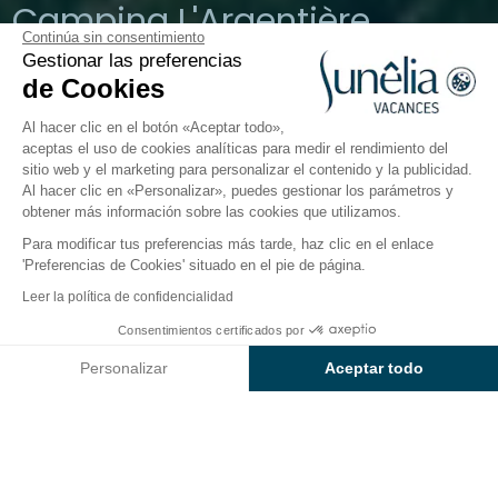
Camping L'Argentière
Continúa sin consentimiento
Gestionar las preferencias
Cogolin, Golfo de Saint-Tropez
de Cookies
Abierto del
1 de abril de 2026
al
27 de septiembre de 2026
Al hacer clic en el botón «Aceptar todo»,
aceptas el uso de cookies analíticas para medir el rendimiento del
sitio web y el marketing para personalizar el contenido y la publicidad.
El camping
Alojamientos
Actividades
Cerca del
Al hacer clic en «Personalizar», puedes gestionar los parámetros y
obtener más información sobre las cookies que utilizamos.
Para modificar tus preferencias más tarde, haz clic en el enlace
'Preferencias de Cookies' situado en el pie de página.
Volver
Leer la política de confidencialidad
Alloggio Sunêlia Confort
Desde
Consentimientos certificados por
Reservar
1.261€
di Campeggio L'Argentière
Personalizar
Aceptar todo
Axeptio consent
Plataforma de Gestión de Consentimiento: Personaliza tus Op
Nuestra plataforma te permite personalizar y gestionar tus ajus
ALOJAMIENTO
1 / 7