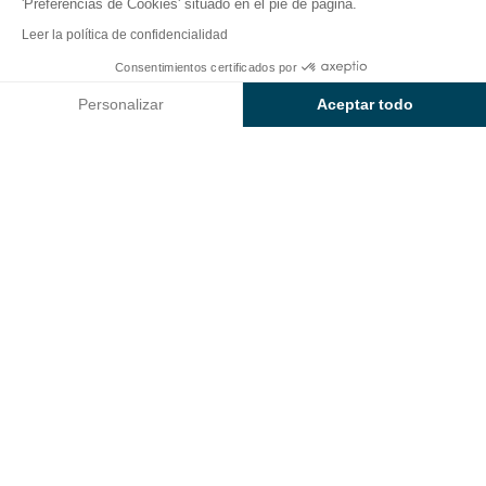
'Preferencias de Cookies' situado en el pie de página.
Volver
Leer la política de confidencialidad
Alojamiento Sunêlia Cottage
Desde
Consentimientos certificados por
Reservar
788€
Confort Soleo
Personalizar
Aceptar todo
del Camping L'Argentière
Axeptio consent
Plataforma de Gestión de Consentimiento: Personaliza tus Op
Nuestra plataforma te permite personalizar y gestionar tus ajus
ALOJAMIENTO
1 / 5