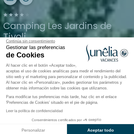
Camping Les Jardins de
Tivoli
Continúa sin consentimiento
Gestionar las preferencias
Gard, Le-Grau-du-Roi
de Cookies
Abierto del
5 de abril de 2026
al
21 de septiembre de 2026
Al hacer clic en el botón «Aceptar todo»,
aceptas el uso de cookies analíticas para medir el rendimiento del
sitio web y el marketing para personalizar el contenido y la publicidad.
ing
Alojamientos
Actividades
Cerca del agua
Uni
Al hacer clic en «Personalizar», puedes gestionar los parámetros y
obtener más información sobre las cookies que utilizamos.
Para modificar tus preferencias más tarde, haz clic en el enlace
Cerca del agua
'Preferencias de Cookies' situado en el pie de página.
en el camping Sunêlia Les
Leer la política de confidencialidad
Jardins de Tivoli
Consentimientos certificados por
Consultar precios y disponibilidad
Personalizar
Aceptar todo
En el corazón del
Sunêlia Les Jardins de Tivoli
, tus