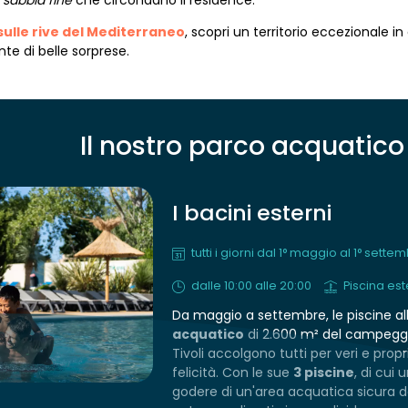
 sabbia fine
che circondano il residence.
sulle rive del Mediterraneo
, scopri un territorio eccezionale i
te di belle sorprese.
Il nostro parco acquatico
I bacini esterni
tutti i giorni dal 1° maggio al 1° sette
dalle 10:00 alle 20:00
Piscina es
Da maggio a settembre, le piscine al
acquatico
di 2.600 m² del campeggi
Tivoli accolgono tutti per veri e prop
felicità. Con le sue
3 piscine
, di cui 
godere di un'area acquatica sicura d