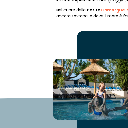
lasciati sorprendere dalle
spiagge di
Nel cuore della
Petite
Camargue
,
ancora sovrana, e dove il mare è fon