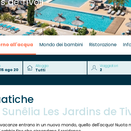
 de Tivoli
orno all'acqua
Mondo dei bambini
Ristorazione
Info
a
Alloggio
Viaggiatori
atiche
unêlia Les Jardins de Tiv
e vacanze entrano in un nuovo mondo, quello dell'acqua! Nuota ne