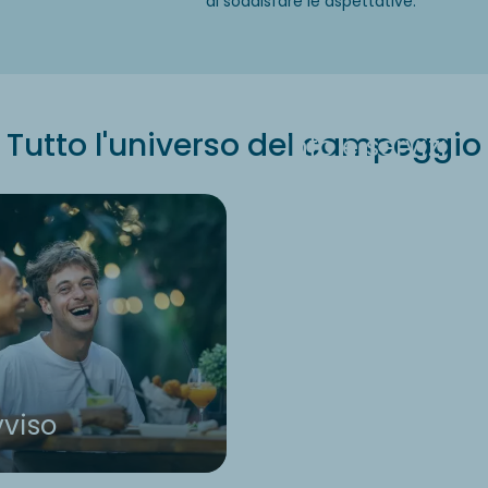
di soddisfare le aspettative.
Tutto l'universo del campeggio
Info e servizi
viso