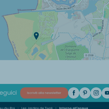
eguici
Iscriviti alla newsletter
au-du-Roi
Les Jardins de Tivoli
Intorno all'acqua