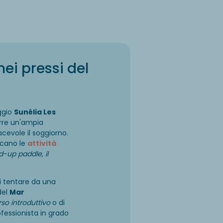
ei pressi del
ggio
Sunêlia Les
rre un'ampia
cevole il soggiorno.
icano le
attività
d-up paddle, il
ati tentare da una
del
Mar
rso introduttivo
o di
ofessionista in grado