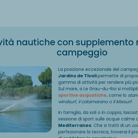
ività nautiche con supplemento n
campeggio
La posizione eccezionale del campe
Jardins de Tivoli
permette di propo
gamma di attività per rendere più pia
Sul mare, a Le Grau-du-Roi si moltipl
sportive acquatiche
, come lo
stan
windsurf, il catamarano o il kitesurf
.
In famiglia, da soli o in coppia, lasci
sessione di sport sulle acque calme 
Mediterraneo
. Che si tratti di un
co
perfezionare la tecnica, troverai il pr