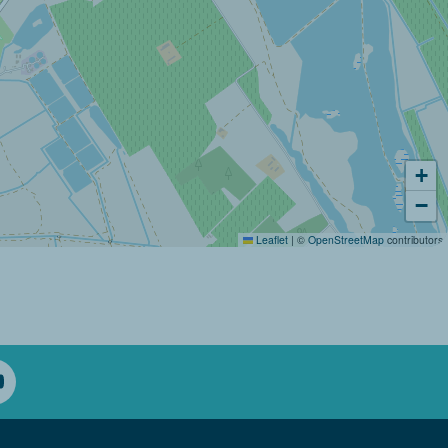
+
−
Leaflet
|
©
OpenStreetMap
contributors