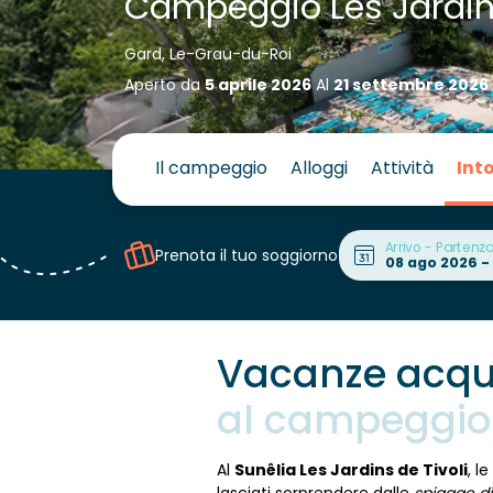
Campeggio Les Jardins
Gard, Le-Grau-du-Roi
Aperto da
5 aprile 2026
Al
21 settembre 2026
Il campeggio
Alloggi
Attività
Int
Arrivo - Partenz
Prenota il tuo soggiorno
Vacanze acqu
al campeggio S
Al
Sunêlia Les Jardins de Tivoli
, l