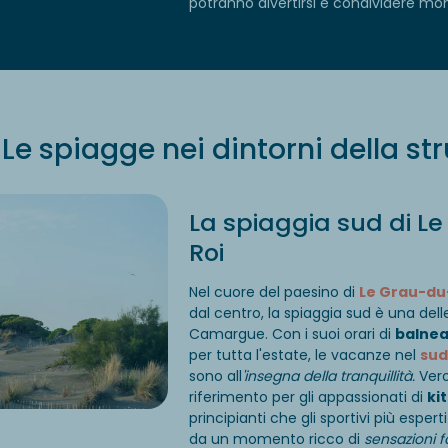
potranno divertirsi e condividere mom
Le spiagge nei dintorni della st
La spiaggia sud di L
Roi
Nel cuore del paesino di
Le Grau-du
dal centro, la spiaggia sud è una del
Camargue. Con i suoi orari di
balnea
per tutta l'estate, le vacanze nel
sud
sono all
'insegna della tranquillità.
Vero
riferimento per gli appassionati di
ki
principianti che gli sportivi più esper
da un momento ricco di
sensazioni fo