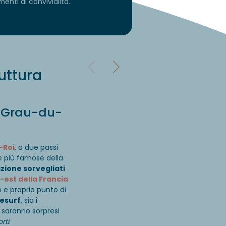
enti di convivialità.
ruttura
e Grau-du-
-Roi
, a due passi
le più famose della
zione sorvegliati
-est della Francia
 e proprio punto di
tesurf
, sia i
ti saranno sorpresi
rti
.