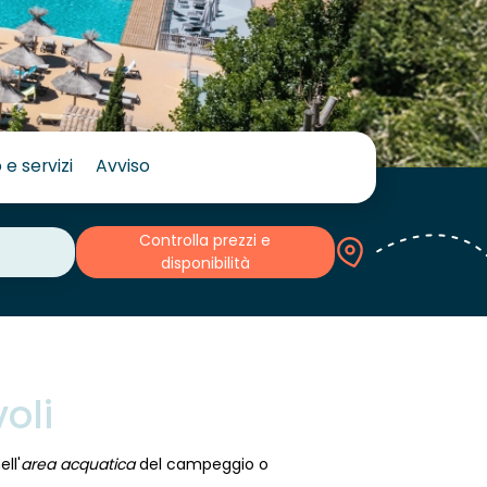
 e servizi
Avviso
Controlla prezzi e
disponibilità
oli
ll'
area acquatica
del campeggio o