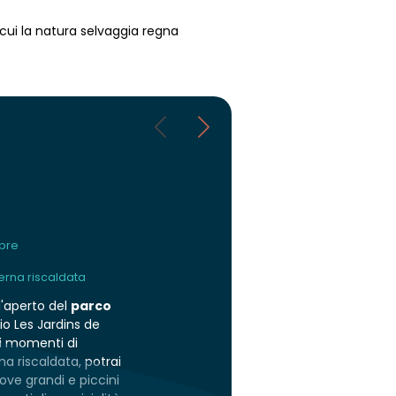
n cui la natura selvaggia regna
mbre
terna riscaldata
l'aperto del
parco
o Les Jardins de
ri momenti di
una riscaldata, potrai
ove grandi e piccini