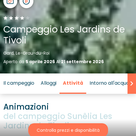
Campeggio Les Jardins de
Tivoli
Gard, Le-Grau-du-Roi
Aperto da
5 aprile 2026
Al
21 settembre 2026
Il campeggio
Alloggi
Attività
Intorno all'acqua
Animazioni
del campeggio Sunêlia Les
Jardins de Tivoli
Controlla prezzi e disponibilità