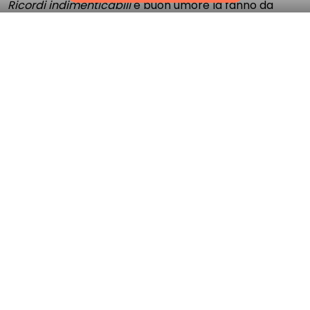
Ricordi indimenticabili
e buon umore la fanno da
padrone ai Jardins de Tivoli! Il tuo
campeggio a Le
Grau-du-Roi
propone
un’ampia scelta di animazioni
per tutti i gusti.
Tornei sportivi
e
corsi di acquagym
, minigolf o
serate a tema
, trascorri le vacanze all'insegna del
divertimento con Sunêlia.
Attività principali del
campeggio