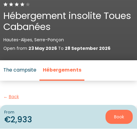
Hébergement insolite Toues
Cabanées
Hautes-Alpes, Serre-Ponçon
Open from
23 May 2026
To
28 September 2026
The campsite
Hébergements
Back
Unusual accommodation
From
Book
€2,933
Sunêlia Toues Cabanées