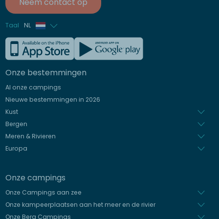
Neem contact op
Taal
NL
Frans
Engels
Onze bestemmingen
Duits
Al onze campings
Italiaans
Nieuwe bestemmingen in 2026
Spaans
Kust
Bergen
Meren & Rivieren
Europa
Onze campings
Onze Campings aan zee
Onze kampeerplaatsen aan het meer en de rivier
Onze Berg Campings