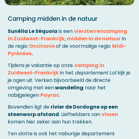
Camping midden in de natuur
Sunêlia Le Séquoia
is een
viersterrencamping
in Zuidwest-Frankrijk
,
midden in de natuur
in
de regio
Occitanie
of de voormalige regio
Midi-
Pyrénées
.
Tijdens je vakantie op onze
camping in
Zuidwest-Frankrijk
in het
departement Lot
kijk je
je ogen uit. Verken bijvoorbeeld de directe
omgeving met een
wandeling
naar het
nabijgelegen
Payrac
.
Bovendien ligt de
rivier de Dordogne op een
steenworp afstand
. Liefhebbers van
vissen
komen hier zeker aan hun trekken.
Ten slotte is ook het naburige departement