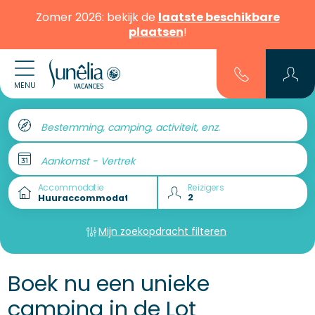
Zomer 2026: bekijk de
laatste beschikbare
plaatsen
!
MENU
Bestemming, camping, activiteit, enz.
Aankomst - Vertrek
Accommodatie
Reizigers
Mijn zoekopdracht filteren
Boek nu een unieke
camping in de Lot