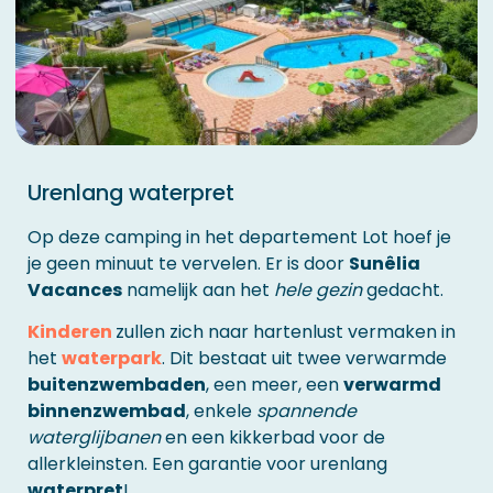
Urenlang waterpret
Op deze camping in het departement Lot hoef je
je geen minuut te vervelen. Er is door
Sunêlia
Vacances
namelijk aan het
hele gezin
gedacht.
Kinderen
zullen zich naar hartenlust vermaken in
het
waterpark
. Dit bestaat uit twee verwarmde
buitenzwembaden
, een meer, een
verwarmd
binnenzwembad
, enkele
spannende
waterglijbanen
en een kikkerbad voor de
allerkleinsten. Een garantie voor urenlang
waterpret
!