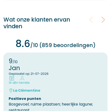
Wat onze klanten ervan
vinden
8.6
/10 (859 beoordelingen)
9
/10
Jan
Geplaatst op 21-07-2026
14 d
En famille
La Clémentine
Positieve punten
Bosgevoel; ruime plaatsen; heerlijke lagune;
restaurant