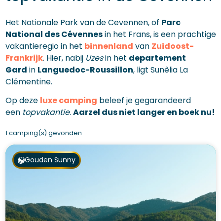
Het Nationale Park van de Cevennen, of
Parc
National
des Cévennes
in het Frans, is een prachtige
vakantieregio in het
binnenland
van
Zuidoost-
Frankrijk
. Hier, nabij
Uzes
in het
departement
Gard
in
Languedoc-Roussillon
, ligt Sunêlia La
Clémentine.
Op deze
luxe camping
beleef je gegarandeerd
een
topvakantie
.
Aarzel dus niet langer en boek nu!
1 camping(s) gevonden
Gouden Sunny