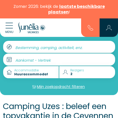
Zomer 2026: bekijk de
laatste beschikbare
plaatsen
!
MENU
Bestemming, camping, activiteit, enz.
Aankomst - Vertrek
Accommodatie
Reizigers
Mijn zoekopdracht filteren
Camping Uzes : beleef een
topvakantie in de Cevennen