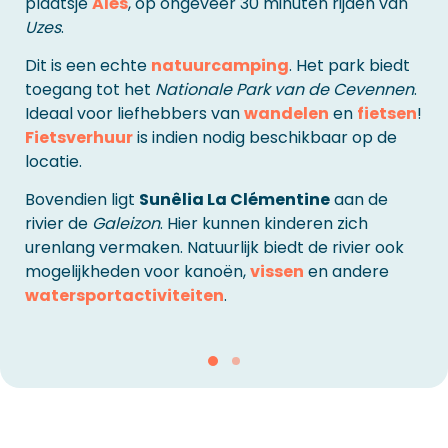
plaatsje
Alés
, op ongeveer 30 minuten rijden van
Uzes
.
Dit is een echte
natuurcamping
. Het park biedt
toegang tot het
Nationale Park van de Cevennen
.
Ideaal voor liefhebbers van
wandelen
en
fietsen
!
Fietsverhuur
is indien nodig beschikbaar op de
locatie.
Bovendien ligt
Sunêlia La Clémentine
aan de
rivier de
Galeizon
. Hier kunnen kinderen zich
urenlang vermaken. Natuurlijk biedt de rivier ook
mogelijkheden voor kanoën,
vissen
en andere
watersportactiviteiten
.