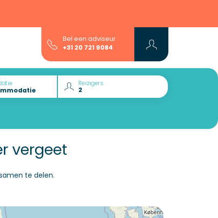
Bel een adviseur
+31 20 721 9084
atie
Reizigers
r vergeet
samen te delen.