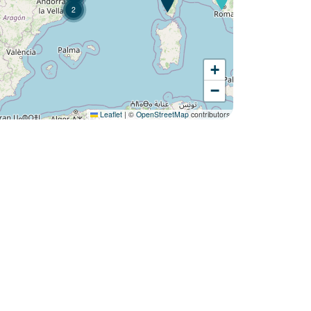
2
+
Wil je ontdekken :
−
Camping L'Aiguille Creuse ?
Leaflet
|
©
OpenStreetMap
contributors
Ontdek