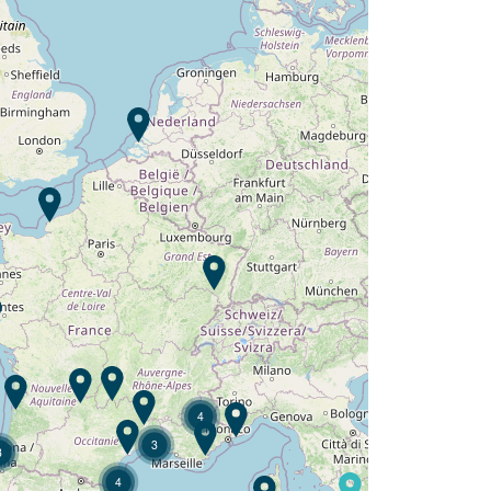
Wil je ontdekken :
Camping L'Orangerie de
Lanniron ?
Ontdek
4
3
3
4