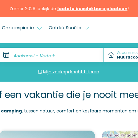
Zomer 2026: bekijk de
laatste beschikbare plaatsen
!
Onze inspiratie
Ontdek Sunêlia
Accommod
Aankomst - Vertrek
Mijn zoekopdracht filteren
een vakantie die je nooit mee
 camping
, tussen natuur, comfort en kostbare momenten om 