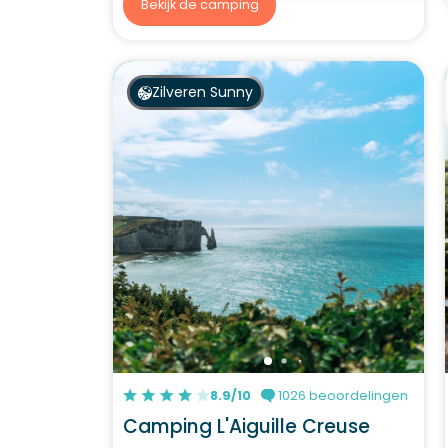
Bekijk de camping
Zilveren Sunny
8.9/10
1026 beoordelingen
Camping L'Aiguille Creuse