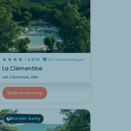
8.6/10
853 beoordelingen
La Clémentine
Les Cévennes, Alès
Bekijk de camping
Bronzen Sunny