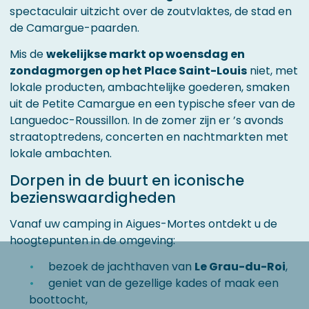
spectaculair uitzicht over de zoutvlaktes, de stad en
de Camargue-paarden.
Mis de
wekelijkse markt op woensdag en
zondagmorgen op het Place Saint-Louis
niet, met
lokale producten, ambachtelijke goederen, smaken
uit de Petite Camargue en een typische sfeer van de
Languedoc-Roussillon. In de zomer zijn er ’s avonds
straatoptredens, concerten en nachtmarkten met
lokale ambachten.
Dorpen in de buurt en iconische
bezienswaardigheden
Vanaf uw camping in Aigues-Mortes ontdekt u de
hoogtepunten in de omgeving:
bezoek de jachthaven van
Le Grau-du-Roi
,
geniet van de gezellige kades of maak een
boottocht,