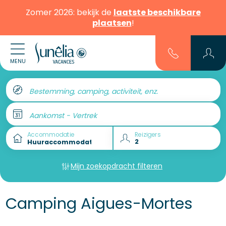
Zomer 2026: bekijk de
laatste beschikbare
plaatsen
!
MENU
Bestemming, camping, activiteit, enz.
Aankomst - Vertrek
Accommodatie
Reizigers
Mijn zoekopdracht filteren
Camping Aigues-Mortes