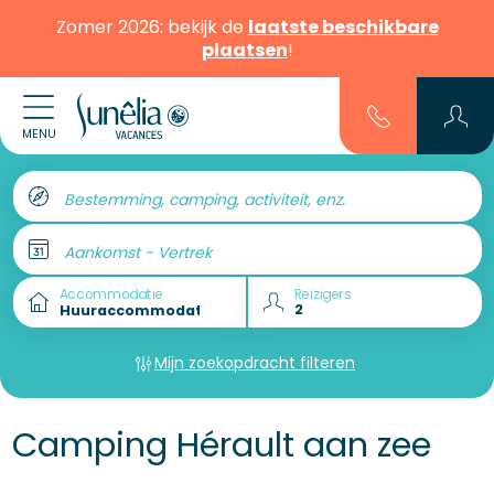
Zomer 2026: bekijk de
laatste beschikbare
plaatsen
!
MENU
Bestemming, camping, activiteit, enz.
Aankomst - Vertrek
Accommodatie
Reizigers
Mijn zoekopdracht filteren
Camping Hérault aan zee