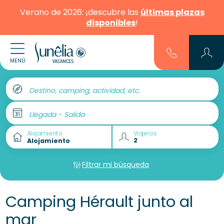
Verano de 2026: ¡descubre las
últimas plazas
disponibles
!
MENÚ
Destino, camping, actividad, etc.
Llegada - Salida
Alojamiento
Viajeros
Filtrar mi búsqueda
Camping Hérault junto al
mar