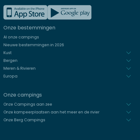
Frans
Engels
Onze bestemmingen
Duits
Al onze campings
Italiaans
Nieuwe bestemmingen in 2026
Spaans
Kust
Bergen
Meren & Rivieren
Europa
Onze campings
Onze Campings aan zee
Onze kampeerplaatsen aan het meer en de rivier
Onze Berg Campings