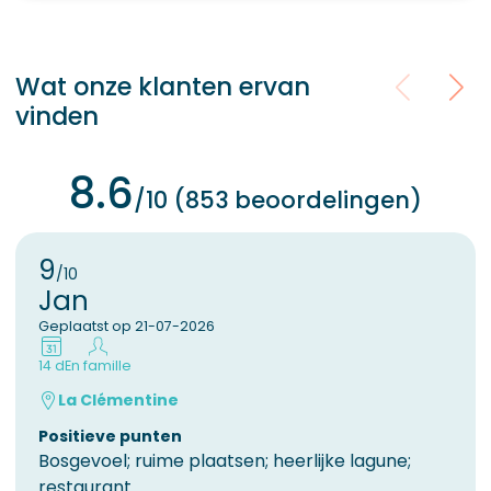
Wat onze klanten ervan
vinden
8.6
/10 (853 beoordelingen)
9
/10
Jan
Geplaatst op 21-07-2026
14 d
En famille
La Clémentine
Positieve punten
Bosgevoel; ruime plaatsen; heerlijke lagune;
restaurant