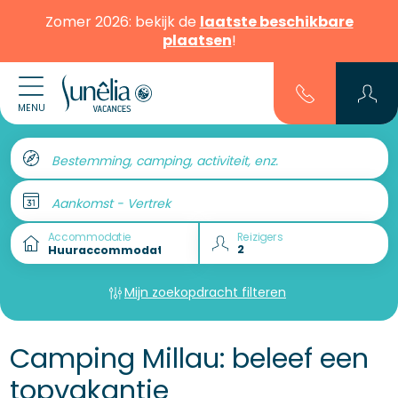
Zomer 2026: bekijk de
laatste beschikbare
plaatsen
!
MENU
Bestemming, camping, activiteit, enz.
Aankomst - Vertrek
Accommodatie
Reizigers
Mijn zoekopdracht filteren
Camping Millau: beleef een
topvakantie