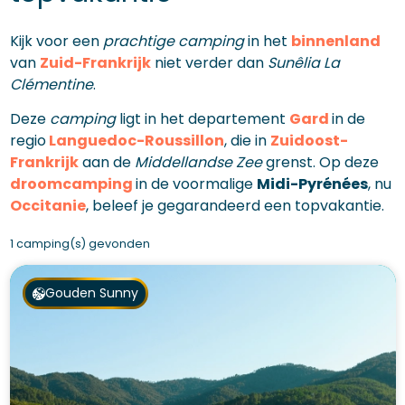
Kijk voor een
prachtige camping
in het
binnenland
van
Zuid-Frankrijk
niet verder dan
Sunêlia La
Clémentine
.
Deze
camping
ligt in het departement
Gard
in de
regio
Languedoc-Roussillon
, die in
Zuidoost-
Frankrijk
aan de
Middellandse Zee
grenst. Op deze
droomcamping
in de voormalige
Midi-Pyrénées
, nu
Occitanie
, beleef je gegarandeerd een topvakantie.
1 camping(s) gevonden
Gouden Sunny