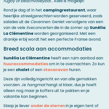
rugby of beachvolleybal
… Alles is mogelijk!
Rond je dag af in het
campingrestaurant
, waar
heerlijke
streekgerechten
worden geserveerd, zoals
salades uit de
Cevennen
. Geniet vervolgens van een
van de vele
liveconcerten
die in de zomer op
Sunêlia
La Clémentine
worden georganiseerd. Met een
drankje erbij wordt het een perfecte Franse avond.
Breed scala aan accommodaties
Sunêlia La Clémentine
heeft een ruim aanbod aan
huuraccommodaties
om in te overnachten. Zo kun
je een
chalet
of een
stacaravan
huren.
Deze zijn volledig ingericht en van alle gemakken
voorzien. Je
hangmat
hangt al klaar, dus je hoeft
alleen nog maar je koffers uit te pakken en je
vakantie kan beginnen.
Slaap je liever
onder de sterren
in je eigen tent of