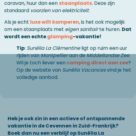
caravan, huur dan een
staanplaats
. Deze zijn
standaard
voorzien van elektriciteit
.
Als je echt
luxe wilt kamperen
, is het ook mogelijk
om een staanplaats met
eigen sanitair
te huren.
Dat
wordt een echte
glamping
-vakantie!
Tip
:
Sunêlia La Clémentine
ligt op ruim een uur
rijden van
Montpellier
aan de
Middellandse Zee
.
Wil je toch liever een
camping direct aan zee
?
Op de website van
Sunêlia Vacances
vind je het
volledige aanbod.
Heb je ook zin in een actieve of ontspannende
vakantie in de Cevennen in Zuid-Frankrijk?
Boek dan nu een verblijf op Sunêlia La