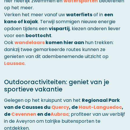
hier heerlijk zwemmen en
watersporten
beoefenen
op het meer.
Verken het meer vanaf uw
waterfiets
of in
een
kano of kajak
. Terwijl sommigen nieuwe energie
opdoen tijdens een
vispartij
, kiezen anderen liever
voor een
boottocht
.
Ook
wandelaars
komen hier aan
hun trekken:
dankzij twee gemarkeerde routes kunnen ze
genieten van dit adembenemende uitzicht op
Laussac
.
Outdooractiviteiten: geniet van je
sportieve vakantie
Gelegen op het kruispunt van het
Regionaal Park
van de Causses du
Quercy
, de
Haut-Languedoc
,
de
Cevennen
en de
Aubrac
; profiteer van uw verblijf
in de Aveyron om talrijke buitensporten te
ontdekken.