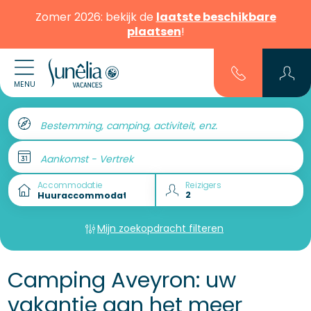
Zomer 2026: bekijk de
laatste beschikbare
plaatsen
!
MENU
Bestemming, camping, activiteit, enz.
Aankomst - Vertrek
Accommodatie
Reizigers
Mijn zoekopdracht filteren
Camping Aveyron: uw
vakantie aan het meer