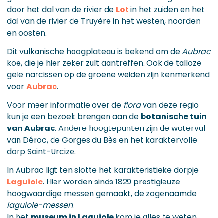
door het dal van de rivier de
Lot
in het zuiden en het
dal van de rivier de Truyère in het westen, noorden
en oosten.
Dit vulkanische hoogplateau is bekend om de
Aubrac
koe, die je hier zeker zult aantreffen. Ook de talloze
gele narcissen op de groene weiden zijn kenmerkend
voor
Aubrac
.
Voor meer informatie over de
flora
van deze regio
kun je een bezoek brengen aan de
botanische tuin
van Aubrac
. Andere hoogtepunten zijn de waterval
van Déroc, de Gorges du Bès en het karaktervolle
dorp Saint-Urcize.
In Aubrac ligt ten slotte het karakteristieke dorpje
Laguiole
. Hier worden sinds 1829 prestigieuze
hoogwaardige messen gemaakt, de zogenaamde
laguiole-messen
.
In het
museum in Laguiole
kom je alles te weten