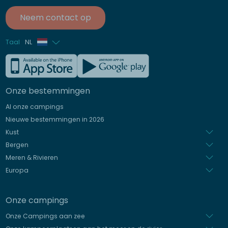
Neem contact op
Taal
NL
Frans
Engels
Onze bestemmingen
Duits
Al onze campings
Italiaans
Nieuwe bestemmingen in 2026
Spaans
Kust
Bergen
Meren & Rivieren
Europa
Onze campings
Onze Campings aan zee