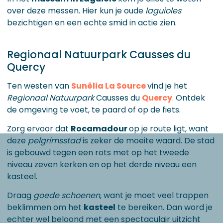
over deze messen. Hier kun je oude
laguioles
bezichtigen en een echte smid in actie zien.
Regionaal Natuurpark Causses du
Quercy
Ten westen van
Sunêlia La Source
vind je het
Regionaal Natuurpark
Causses du
Quercy
. Ontdek
de omgeving te voet, te paard of op de fiets.
Zorg ervoor dat
Rocamadour
op je route ligt, want
deze
pelgrimsstad
is zeker de moeite waard. De stad
is gebouwd tegen een rots met op het tweede
niveau zeven kerken en op het derde niveau een
kasteel.
Draag
goede schoenen
, want je moet veel trappen
beklimmen om het
kasteel
te bereiken. Dan word je
echter wel beloond met een spectaculair uitzicht