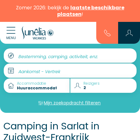
Zomer 2026: bekijk de
laatste beschikbare
plaatsen
!
MENU
Bestemming, camping, activiteit, enz.
Aankomst - Vertrek
Accommodatie
Reizigers
Mijn zoekopdracht filteren
Camping in Sarlat in
Zuidwest-Frankrijk