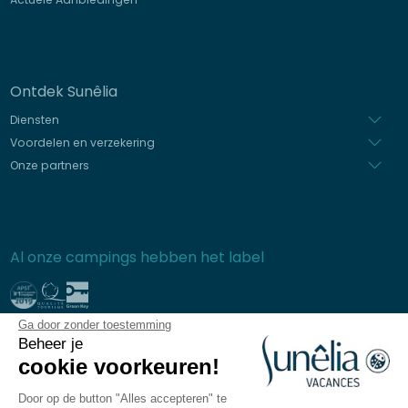
Ontdek Sunêlia
Diensten
Voordelen en verzekering
Onze partners
Al onze campings hebben het label
Ga door zonder toestemming
Beveiligde betaling
Beheer je
cookie voorkeuren!
Door op de button "Alles accepteren" te