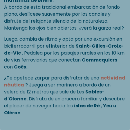
marismas de Brière
.
A bordo de esta tradicional embarcación de fondo
plano, deslícese suavemente por los canales y
disfrute del relajante silencio de la naturaleza.
Mantenga los ojos bien abiertos: ¿verá la garza real?
Luego, cambia de ritmo y opta por una excursión en
biciferrocarril por el interior de
Saint-Gilles-Croix-
de-Vie
. Pedalea por los paisajes rurales en los 10 km
de vías ferroviarias que conectan
Commequiers
con
Coëx
.
¿Te apetece zarpar para disfrutar de una
actividad
náutica
? Juega a ser marinero a bordo de un
velero de 12 metros que sale de Les
Sables-
d'Olonne.
Disfruta de un crucero familiar y descubre
el placer de navegar hacia las
islas de Ré
,
Yeu u
Oléron
.