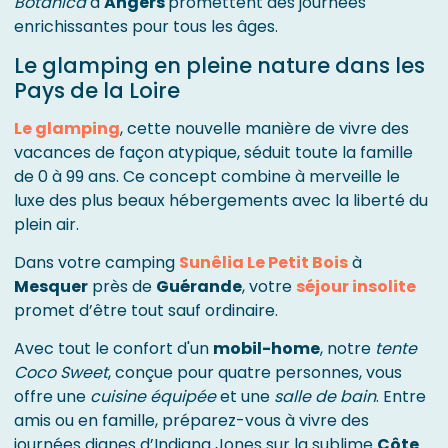
Botanica
à
Angers
promettent des journées
enrichissantes pour tous les âges.
Le glamping en pleine nature dans les
Pays de la Loire
Le glamping
, cette nouvelle manière de vivre des
vacances de façon atypique, séduit toute la famille
de 0 à 99 ans. Ce concept combine à merveille le
luxe des plus beaux hébergements avec la liberté du
plein air.
Dans votre camping
Sunêlia Le Petit Bois
à
Mesquer
près de
Guérande
, votre
séjour insolite
promet d’être tout sauf ordinaire.
Avec tout le confort d'un
mobil-home
, notre
tente
Coco Sweet
, conçue pour quatre personnes, vous
offre une
cuisine équipée
et une
salle de bain
. Entre
amis ou en famille, préparez-vous à vivre des
journées dignes d’Indiana Jones sur la sublime
Côte