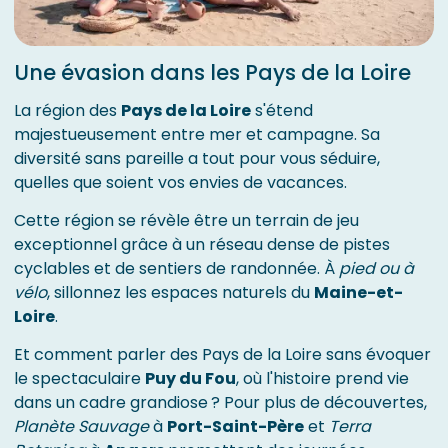
Une évasion dans les Pays de la Loire
La région des
Pays de la Loire
s'étend
majestueusement entre mer et campagne. Sa
diversité sans pareille a tout pour vous séduire,
quelles que soient vos envies de vacances.
Cette région se révèle être un terrain de jeu
exceptionnel grâce à un réseau dense de pistes
cyclables et de sentiers de randonnée. À
pied ou à
vélo
, sillonnez les espaces naturels du
Maine-et-
Loire
.
Et comment parler des Pays de la Loire sans évoquer
le spectaculaire
Puy du Fou
, où l'histoire prend vie
dans un cadre grandiose ? Pour plus de découvertes,
Planète Sauvage
à
Port-Saint-Père
et
Terra