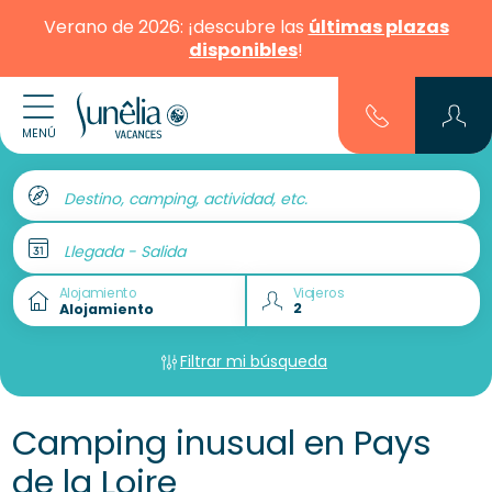
Verano de 2026: ¡descubre las
últimas plazas
disponibles
!
MENÚ
Destino, camping, actividad, etc.
Llegada - Salida
Alojamiento
Viajeros
Filtrar mi búsqueda
Camping inusual en Pays
de la Loire