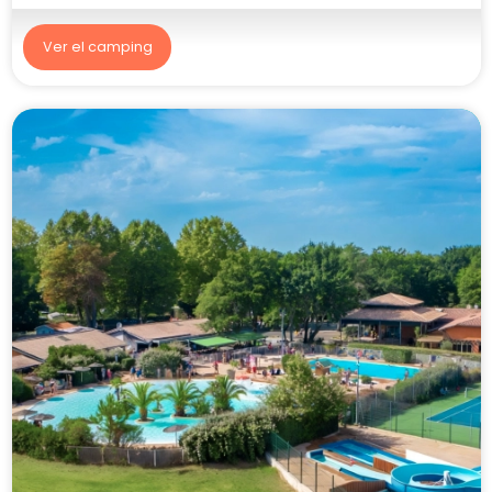
8.9/10
301 opiniones
Camping Les Nids du Lac
Sanchey, Vosges
Ver el camping