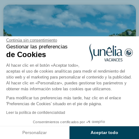
8.6/10
625 opiniones
Camping Le Petit Bois
Loire Atlantique, Guérande
Continúa sin consentimiento
Gestionar las preferencias
de Cookies
Ver el camping
Al hacer clic en el botón «Aceptar todo»,
aceptas el uso de cookies analíticas para medir el rendimiento del
sitio web y el marketing para personalizar el contenido y la publicidad.
Al hacer clic en «Personalizar», puedes gestionar los parámetros y
obtener más información sobre las cookies que utilizamos.
Para modificar tus preferencias más tarde, haz clic en el enlace
'Preferencias de Cookies' situado en el pie de página.
Leer la política de confidencialidad
Consentimientos certificados por
Ver resultados en el mapa
Personalizar
Aceptar todo