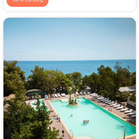
7.9/10
353 opiniones
Camping La Source
Aveyron, Thérondels
Ver el camping