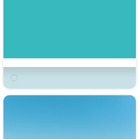
Nuevo
7.7/10
700 opiniones
Camping Fontaine Vieille
Andernos-les-Bains, Gironda
Ver el camping