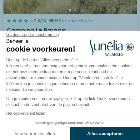
7.8/10
165 beoordelingen
Camping Le Paradis
Ga door zonder toestemming
Talmont-Saint-Hilaire, Vendée
Beheer je
cookie voorkeuren!
Bekijk de camping
Door op de button "Alles accepteren" te
klikken geef je toestemming voor het gebruik van analytische cookies
die het bezoekersgedrag meten om persoonlijke inhoud en
advertenties te kunnen bieden. Door op "Voorkeuren instellen" te
klikken kun je je instellingen beheren en meer informatie lezen over de
cookies die we gebruiken.
Om je voorkeuren later te wijzigen, klik op de link 'Cookievoorkeuren'
die zich in de voettekst van de pagina bevindt.
Het cookiebeleid lezen
Instellingen goedgekeurd door
Bekijk de resultaten op de kaart
Voorkeuren instellen
Alles accepteren