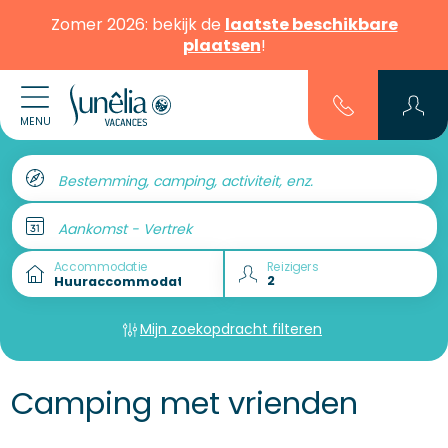
Zomer 2026: bekijk de
laatste beschikbare
plaatsen
!
MENU
Bestemming, camping, activiteit, enz.
Aankomst - Vertrek
Accommodatie
Reizigers
Mijn zoekopdracht filteren
Camping met vrienden