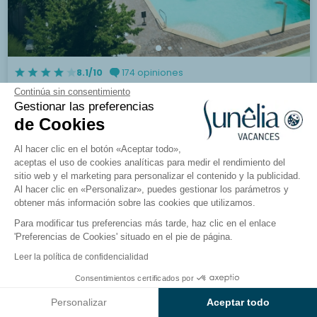
8.1/10
174 opiniones
Camping Villaggio dei Fiori
Continúa sin consentimiento
Gestionar las preferencias
Liguria, San Remo
de Cookies
Al hacer clic en el botón «Aceptar todo»,
Ver el camping
aceptas el uso de cookies analíticas para medir el rendimiento del
sitio web y el marketing para personalizar el contenido y la publicidad.
Al hacer clic en «Personalizar», puedes gestionar los parámetros y
obtener más información sobre las cookies que utilizamos.
Para modificar tus preferencias más tarde, haz clic en el enlace
'Preferencias de Cookies' situado en el pie de página.
Leer la política de confidencialidad
Consentimientos certificados por
Ver resultados en el mapa
Personalizar
Aceptar todo