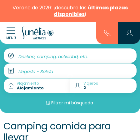
Verano de 2026: ¡descubre las
últimas plazas
disponibles
!
MENÚ
Destino, camping, actividad, etc.
Llegada - Salida
Alojamiento
Viajeros
Filtrar mi búsqueda
Camping comida para
llevar