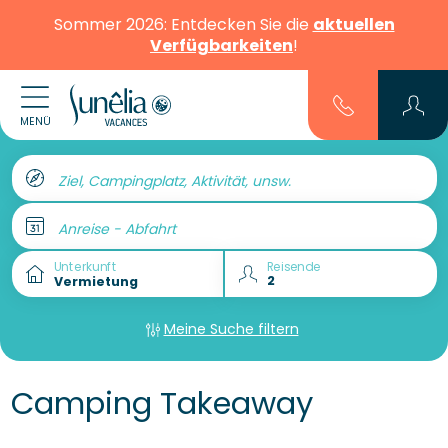
Sommer 2026: Entdecken Sie die
aktuellen
Verfügbarkeiten
!
MENÜ
Ziel, Campingplatz, Aktivität, unsw.
Anreise - Abfahrt
Unterkunft
Reisende
Meine Suche filtern
Camping Takeaway