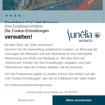
Neu
Residenz Ca' del Pioppo
Ohne Einwilligung fortfahren
Cavallino Treporti, Venetien, Italien
Die Cookie-Einstellungen
verwalten!
Besuchen Sie den Campingplatz
Mit dem Klick auf „Alles annehmen“
stimmen Sie der Verwendung analytischer Cookies zur Messung der
Leistungen der Webseite und zum Marketing für eine individuelle
Abstimmung von Inhalt und Werbung zu. Mit dem Klick auf
„Abstimmen“ können Sie Ihre Einstellungen verwalten und mehr
Informationen über die Cookies erhalten, die wir benutzen.
Um Ihre Präferenzen später zu ändern, klicken Sie einfach auf den
Link 'Cookie-Einstellungen', den Sie im Fußbereich der Seite finden.
Die Datenschutzbestimmungen lesen
Zustimmungen bescheinigt von
Ergebnisse auf der Karte anzeigen
Abstimmen
Alles annehmen