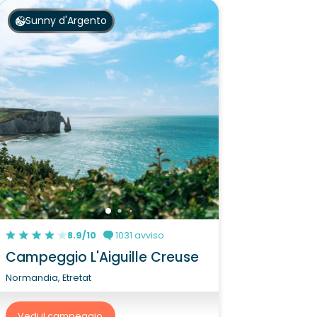
Sunny d'Argento
8.9/10
1031 avviso
Campeggio L'Aiguille Creuse
Normandia, Etretat
Vedi il campeggio