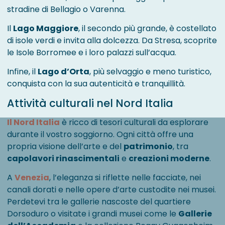
stradine di Bellagio o Varenna.
Il
Lago Maggiore
, il secondo più grande, è costellato
di isole verdi e invita alla dolcezza. Da Stresa, scoprite
le Isole Borromee e i loro palazzi sull’acqua.
Infine, il
Lago d’Orta
, più selvaggio e meno turistico,
conquista con la sua autenticità e tranquillità.
Attività culturali nel Nord Italia
Il Nord Italia
è ricco di tesori culturali da esplorare
durante il vostro soggiorno. Ogni città offre una
propria visione dell’arte e del
patrimonio
, tra
capolavori rinascimentali
e
creazioni moderne
.
A
Venezia
, l’eleganza si riflette nelle facciate, nei
canali dorati e nelle opere d’arte custodite nei musei.
Perdetevi tra le gallerie nascoste del quartiere
Dorsoduro o visitate i grandi musei come le
Gallerie