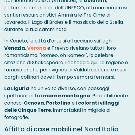
Non lontano dalle Alpi francesi, le
Dolomiti
,
patrimonio mondiale dell’UNESCO, offrono numerosi
sentieri escursionistici. Ammira le Tre Cime di
Lavaredo, il Lago di Braies e il massiccio dello Stella
durante la tua camminata.
In Veneto, le città d’arte si affacciano sui laghi.
Venezia
,
Verona
e Treviso rivelano tutto il loro
romanticismo. "Romeo, oh Romeo!", la celebre
citazione di Shakespeare riecheggia qui. La regione è
famosa anche per i vigneti di Valdobbiadene e i suoi
borghi collinari dove il tempo sembra fermarsi.
La Liguria
ha un volto diverso, con paesaggi
spettacolari tra
mare e montagna
. Probabilmente
conosci
Genova
,
Portofino
e i
colorati villaggi
delle Cinque Terre
, immortalati in migliaia di
fotografie.
Affitto di case mobili nel Nord Italia