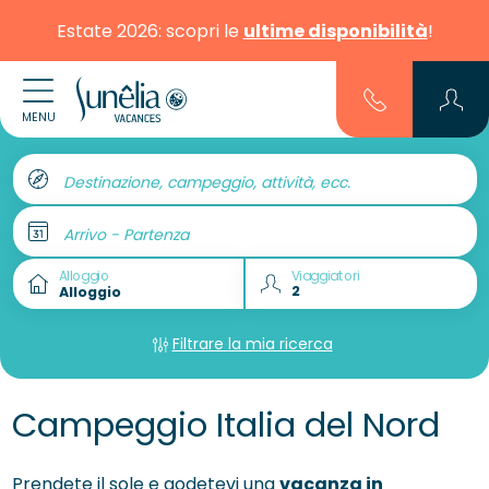
Estate 2026: scopri le
ultime disponibilità
!
MENU
Destinazione, campeggio, attività, ecc.
Arrivo - Partenza
Alloggio
Viaggiatori
Filtrare la mia ricerca
Campeggio Italia del Nord
Prendete il sole e godetevi una
vacanza in