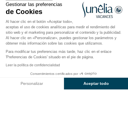
Gestionar las preferencias
Normandía
de Cookies
Al hacer clic en el botón «Aceptar todo»,
aceptas el uso de cookies analíticas para medir el rendimiento del
sitio web y el marketing para personalizar el contenido y la publicidad.
Al hacer clic en «Personalizar», puedes gestionar los parámetros y
Disfruta de descuentos
obtener más información sobre las cookies que utilizamos.
excepcionales en el camping
Para modificar tus preferencias más tarde, haz clic en el enlace
Sunêlia L'Aiguille Creuse
'Preferencias de Cookies' situado en el pie de página.
Leer la política de confidencialidad
¡2 noches gratis en tu estancia en
Consentimientos certificados por
una casa móvil!
Personalizar
Aceptar todo
Axeptio consent
Plataforma de Gestión de Consentimiento: Personaliza tus Op
12=14:
2 noches gratis
por cada 12 noches
pagadas.
Nuestra plataforma te permite personalizar y gestionar tus ajus
Oferta válida hasta el 20/09/2026 únicamente
para estancias en mobil-home.