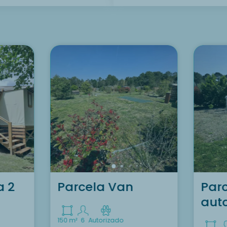
a 2
Parcela Van
Parc
aut
150 m²
6
Autorizado