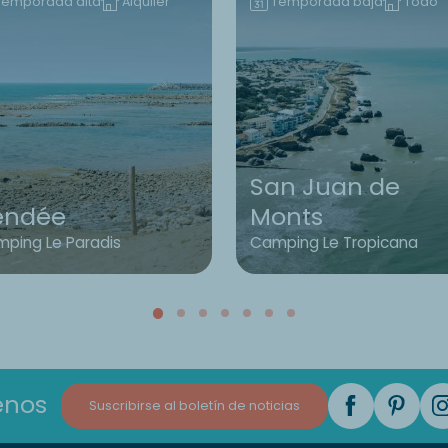
Temporada alta
Alquiler
Temporada baja
Todo
San Juan de
endée
Monts
ping Le Paradis
Camping Le Tropicana
enos
Suscribirse al boletín de noticias