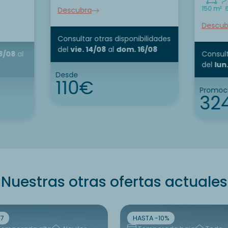
150 m²
Descubra
Descub
Consultar otras disponibilidades
del
vie. 14/08
al
dom. 16/08
8/08
al
Consult
del
lun
Desde
110€
Promoci
32
Nuestras otras ofertas actuales
7
HASTA -10%