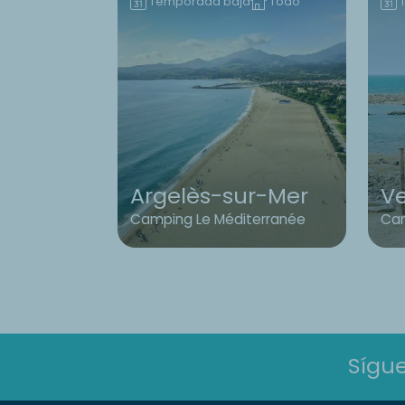
Temporada baja
Todo
Argelès-sur-Mer
V
Camping Le Méditerranée
Cam
Sígu