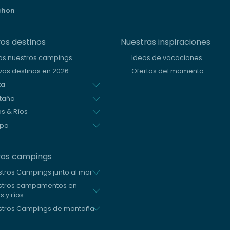
chon
os destinos
Nuestras inspiraciones
os nuestros campings
Ideas de vacaciones
os destinos en 2026
Ofertas del momento
ta
taña
s & Ríos
opa
ros campings
tros Campings junto al mar
stros campamentos en
s y ríos
stros Campings de montaña