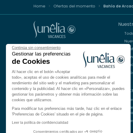
Home
Ofertas del momento
Bahía de Arca
Nuestr
Tod
Nuev
Información y reserva
Continúa sin consentimiento
Cos
+33 (0)9 69 375 115
Gestionar las preferencias
Mon
de Cookies
Lago
Estamos a su disposición
Al hacer clic en el botón «Aceptar
Eur
De lunes a viernes, de 8.30 a 18.30 h.
todo», aceptas el uso de cookies analíticas para medir el
Sábado de 10:00 a 13:00 y de 14:00 a 17:00
rendimiento del sitio web y el marketing para personalizar el
contenido y la publicidad. Al hacer clic en «Personalizar», puedes
Nuest
Contactarnos
gestionar los parámetros y obtener más información sobre las
Nues
cookies que utilizamos.
Idioma
ES
Nue
Para modificar tus preferencias más tarde, haz clic en el enlace
lago
'Preferencias de Cookies' situado en el pie de página.
Francés
Nue
Leer la política de confidencialidad
Inglés
Consentimientos certificados por