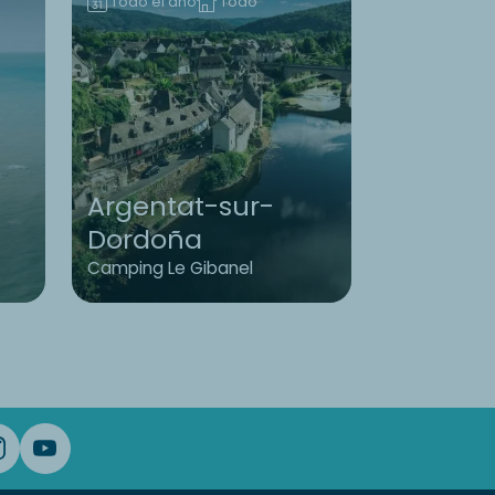
Todo el año
Todo
Todo el añ
Argentat-sur-
Dordoña
Bretañ
Camping Le Gibanel
Camping L'