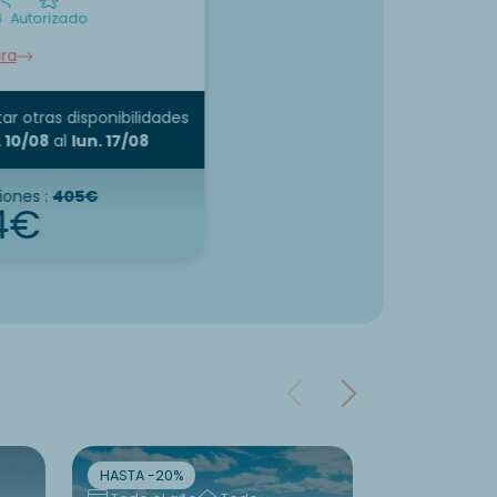
6
Autorizado
ra
ar otras disponibilidades
. 10/08
al
lun. 17/08
ones :
405€
4€
HASTA -20%
HASTA -10%