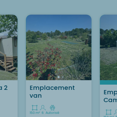
a 2
Emplacement
Emp
van
Cam
150 m²
6
Autorisé