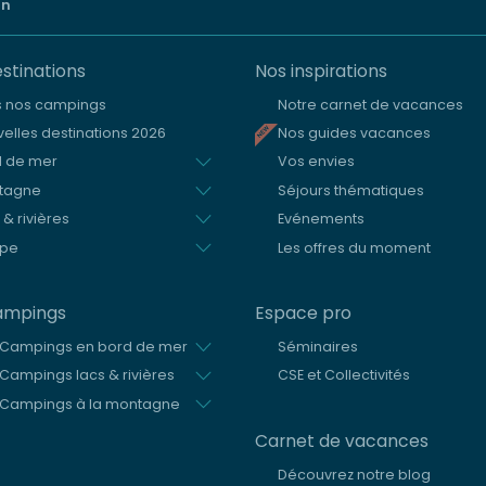
on
stinations
Nos inspirations
s nos campings
Notre carnet de vacances
elles destinations 2026
Nos guides vacances
d de mer
Vos envies
tagne
Séjours thématiques
 & rivières
Evénements
ope
Les offres du moment
ampings
Espace pro
 Campings en bord de mer
Séminaires
Campings lacs & rivières
CSE et Collectivités
 Campings à la montagne
Carnet de vacances
Découvrez notre blog