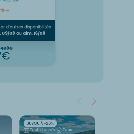
6
Autorisé
ir
er d'autres disponibilités
. 09/08
au
dim. 16/08
:
409€
7€
JUSQU'À -20%
JUSQU'À -10
Toute l'année
Tous
Toute l'an