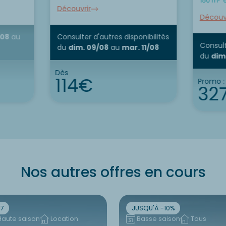
150 m²
Découvrir
Découvr
/08
au
Consulter d'autres disponibilités
Consult
du
dim. 09/08
au
mar. 11/08
du
dim
Dès
114€
Promo 
32
Nos autres offres en cours
7
JUSQU'À -10%
Haute saison
Location
Basse saison
Tous