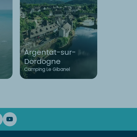
Argentat-sur-
Dordogne
Bretag
Camping Le Gibanel
Camping L'