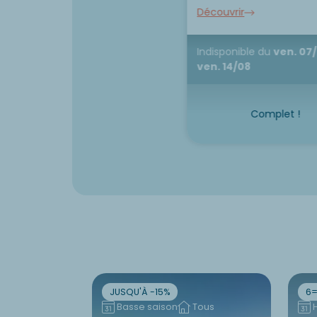
Découvrir
Indisponible
du
ven. 07
ven. 14/08
Complet !
JUSQU'À -15%
6=
Basse saison
Tous