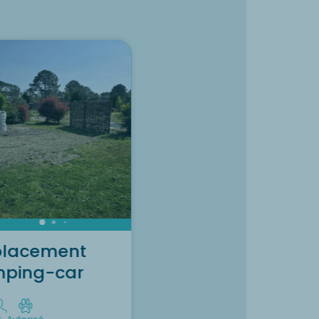
Env
l'hé
Hava
lacement
ping-car