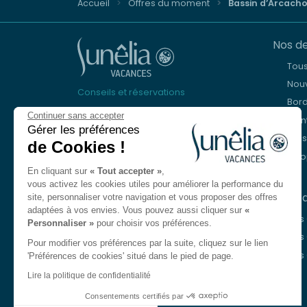
Accueil
Offres du moment
Bassin d’Arcach
Nos de
Tou
Nouv
Conseils et réservations
Bor
+33 (0)9 69 375 115
Continuer sans accepter
Mon
Gérer les préférences
Lacs
de Cookies !
À votre écoute
Eur
du lundi au vendredi de 8h30 à 18h30.
En cliquant sur
« Tout accepter »
,
Le samedi de 10h à 13h et de 14h à 17h
vous activez les cookies utiles pour améliorer la performance du
Nos c
site, personnaliser votre navigation et vous proposer des offres
Nous contacter
adaptées à vos envies. Vous pouvez aussi cliquer sur
«
Nos
Personnaliser »
pour choisir vos préférences.
Langue
FR
Nos 
Pour modifier vos préférences par la suite, cliquez sur le lien
Nos
'Préférences de cookies' situé dans le pied de page.
Anglais
Lire la politique de confidentialité
Allemand
Consentements certifiés par