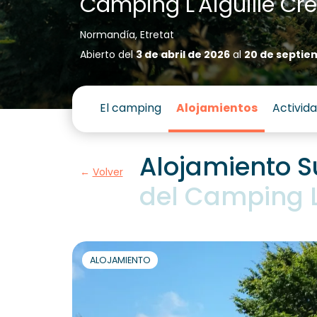
Camping L'Aiguille Cr
Normandía, Etretat
Abierto del
3 de abril de 2026
al
20 de septie
El camping
Alojamientos
Activid
Alojamiento Su
Volver
del Camping L
ALOJAMIENTO