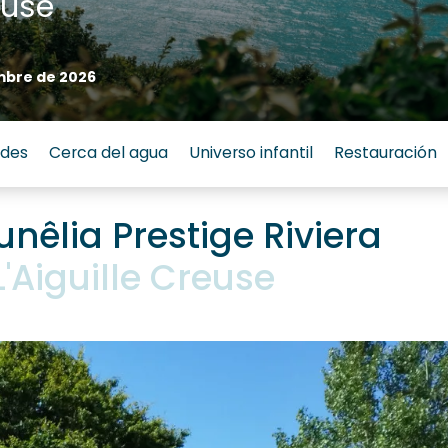
euse
mbre de 2026
ades
Cerca del agua
Universo infantil
Restauración
nêlia Prestige Riviera
'Aiguille Creuse