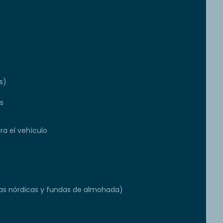
s)
s
a el vehículo
s nórdicas y fundas de almohada)