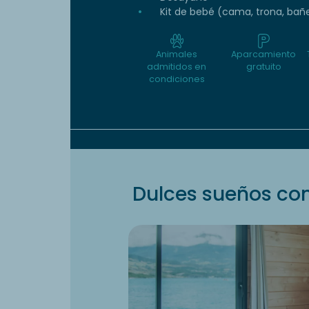
Kit de bebé (cama, trona, bañ
Animales
Aparcamiento
admitidos en
gratuito
condiciones
Dulces sueños con