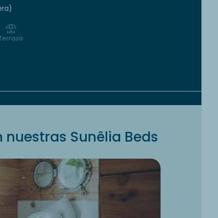
era)
Terraza
 nuestras Sunêlia Beds