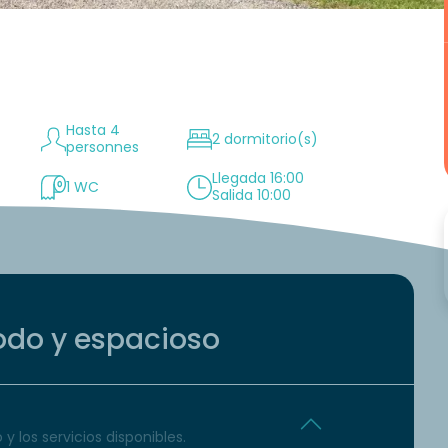
Hasta 4
2 dormitorio(s)
personnes
n
Llegada 16:00
1 WC
Salida 10:00
do y espacioso
y los servicios disponibles.