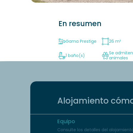
En resumen
Gama Prestige
26 m²
Se admite
1 baño(s)
animales
Alojamiento cómo
Equipo
Consulte los detalles del alojamiento 