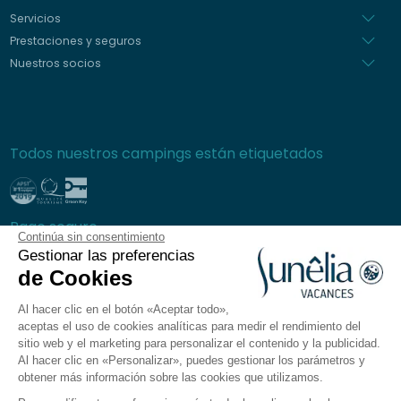
Servicios
Prestaciones y seguros
Nuestros socios
Todos nuestros campings están etiquetados
Pago seguro
Continúa sin consentimiento
Gestionar las preferencias
de Cookies
Al hacer clic en el botón «Aceptar todo»,
Preguntas frecuentes
aceptas el uso de cookies analíticas para medir el rendimiento del
Condiciones generales de venta
sitio web y el marketing para personalizar el contenido y la publicidad.
Al hacer clic en «Personalizar», puedes gestionar los parámetros y
Política de privacidad
obtener más información sobre las cookies que utilizamos.
Aviso legal