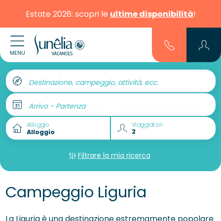
Estate 2026: scopri le
ultime disponibilità
!
MENU
Destinazione, campeggio, attività, ecc.
Arrivo - Partenza
Alloggio
Viaggiatori
Filtrare la mia ricerca
Campeggio Liguria
La Liguria è una destinazione estremamente popolare