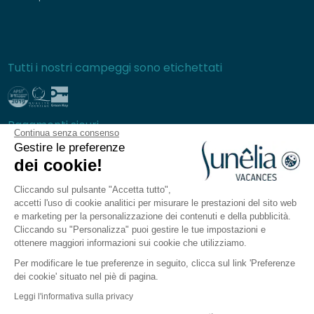
Tutti i nostri campeggi sono etichettati
Pagamenti sicuri
Continua senza consenso
Gestire le preferenze
dei cookie!
Cliccando sul pulsante "Accetta tutto",
Domande frequenti
accetti l'uso di cookie analitici per misurare le prestazioni del sito web
Condizioni generali di vendita
e marketing per la personalizzazione dei contenuti e della pubblicità.
Cliccando su "Personalizza" puoi gestire le tue impostazioni e
Carta di Protezione dei dati personali
ottenere maggiori informazioni sui cookie che utilizziamo.
Note legali
Per modificare le tue preferenze in seguito, clicca sul link 'Preferenze
Mappa del sito
dei cookie' situato nel piè di pagina.
Impostazioni dei cookie
Leggi l'informativa sulla privacy
L'applicazione Sunêlia