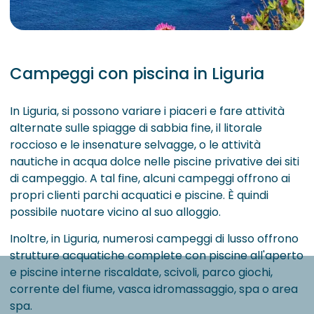
Campeggi con piscina in Liguria
In Liguria, si possono variare i piaceri e fare attività
alternate sulle spiagge di sabbia fine, il litorale
roccioso e le insenature selvagge, o le attività
nautiche in acqua dolce nelle piscine privative dei siti
di campeggio. A tal fine, alcuni campeggi offrono ai
propri clienti parchi acquatici e piscine. È quindi
possibile nuotare vicino al suo alloggio.
Inoltre, in Liguria, numerosi campeggi di lusso offrono
strutture acquatiche complete con piscine all'aperto
e piscine interne riscaldate, scivoli, parco giochi,
corrente del fiume, vasca idromassaggio, spa o area
spa.